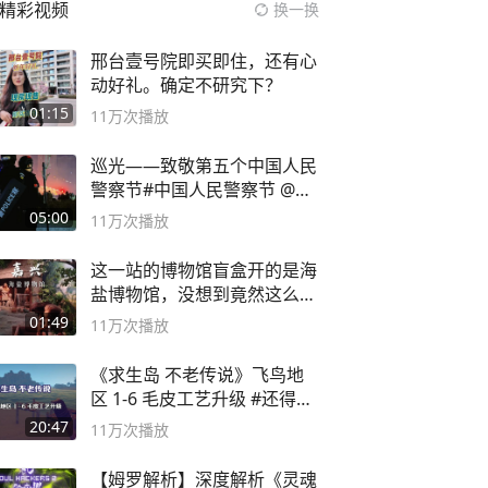
精彩视频
换一换
邢台壹号院即买即住，还有心
动好礼。确定不研究下？
01:15
11万
次播放
巡光——致敬第五个中国人民
警察节#中国人民警察节 @抖
音小助手
05:00
11万
次播放
这一站的博物馆盲盒开的是海
盐博物馆，没想到竟然这么好
逛！
01:49
11万
次播放
《求生岛 不老传说》飞鸟地
区 1-6 毛皮工艺升级 #还得是
主机大作
20:47
11万
次播放
【姆罗解析】深度解析《灵魂