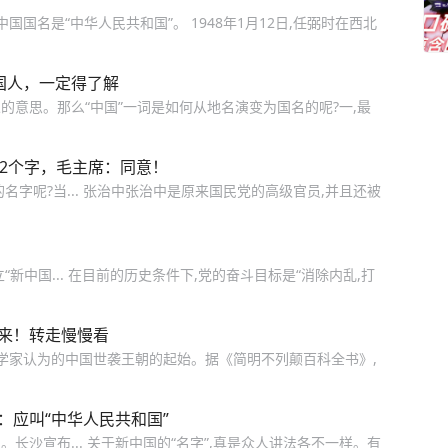
国国名是“中华人民共和国”。 1948年1月12日,任弼时在西北
国人，一定得了解
人的意思。那么“中国”一词是如何从地名演变为国名的呢?一,最
去2个字，毛主席：同意！
字呢?当... 张治中张治中是原来国民党的高级官员,并且还被
新中国... 在目前的历史条件下,党的奋斗目标是“消除内乱,打
由来！转走慢慢看
史学家认为的中国世袭王朝的起始。据《简明不列颠百科全书》,
：应叫“中华人民共和国”
沙宣布... 关于新中国的“名字”,真是众人讲法各不一样。有