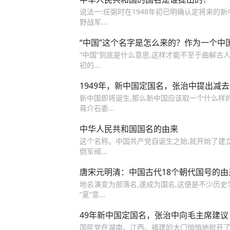
说法一:任弼时在1948年初已明确认定将来的新中
野战军...
“中国”这个名字是怎么来的？作为一个中
“中国”到底是什么意思,这样才能不至于曲解古
初的...
1949年，新中国定国名，张治中提出减
新中国即将诞生,那么新中国应该取一个什么样的名
蒋介石委...
中华人民共和国国名的由来
这个名称。中国共产党自诞生之始,就开始了建立“
倒军阀...
唐宋元明清：中国古代18个朝代国号的
地名演变为部落名,遂成为国名,这便是不少历
“夏”意...
49年新中国定国名，张治中向毛主席建议
国民党在湖南、江西、福建的大门悄悄地掀开了。长