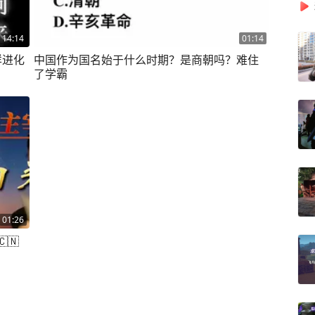
14:14
01:14
样进化
中国作为国名始于什么时期？是商朝吗？难住
了学霸
01:26
🇳