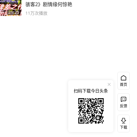
骇客2》剧情缘何惊艳
21:25
11万
次播放
首页
扫码下载今日头条
反馈
下载