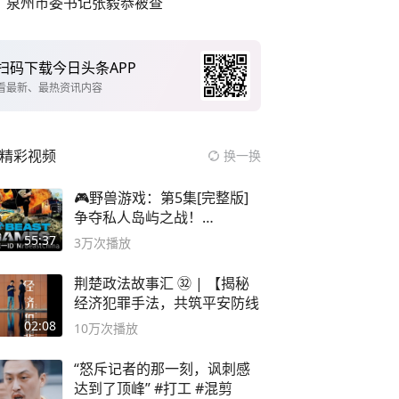
泉州市委书记张毅恭被查
扫码下载今日头条APP
看最新、最热资讯内容
精彩视频
换一换
🎮野兽游戏：第5集[完整版]
争夺私人岛屿之战！
#MrBeastChina
55:37
3万
次播放
荆楚政法故事汇 ㉜ | 【揭秘
经济犯罪手法，共筑平安防线
02:08
10万
次播放
“怒斥记者的那一刻，讽刺感
达到了顶峰” #打工 #混剪