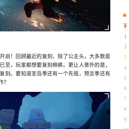
1
2
开启！回顾最近的复刻，除了公主头，大多数是
3
已至，玩家都想要复刻棉裤。更让人意外的是，
4
复刻。要知道圣岛季还有一个先祖，预言季还有
5
作？
6
7
8
9