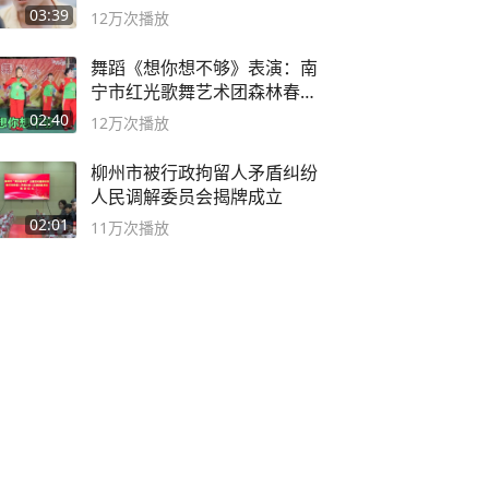
03:39
12万
次播放
舞蹈《想你想不够》表演：南
宁市红光歌舞艺术团森林春红
舞蹈队。
02:40
12万
次播放
柳州市被行政拘留人矛盾纠纷
人民调解委员会揭牌成立
02:01
11万
次播放