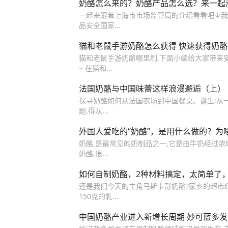
奶酪怎么来的？奶酪产品怎么选？来一起涨
一起来跟着上海市市场监管局的介绍看看吧↓我国与
品安全国家...
猫和老鼠手游奶酪怎么获得 快速获得奶
猫和老鼠手游奶酪哪里刷,下面小编给大家带来
~ 在猫和...
法国奶酪与中国味蕾这样浪漫邂逅（上）
探寻奶酪如何从法国农场到中国餐桌。诞生:从
题,得从...
外国人爱吃的“奶酪”，是用什么做的？为
奶酪,是最常见的奶制品之一,它是由牛奶经过浓缩
奶酪,很...
如何自制奶酪，2种材料搞定，太简单了
还是我们今天的主角马斯卡彭奶酪?家乡的超市经
150克的乳...
中国奶酪产业进入新增长周期 妙可蓝多发