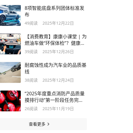
8项智能底盘系列团体标准发
布
49
阅读
2025年12月22日
【消费教育】康康小课堂 | 为
燃油车做“环保体检”？健康指
数揭秘真实油耗
39
阅读
2025年12月26日
耐腐蚀性成为汽车业的品质基
线
38
阅读
2025年12月24日
“2025年度重点消防产品质量
摸排行动”第一阶段任务完
成：消防应急灯具产品不能不
26
阅读
2025年11月19日
应急
查看更多