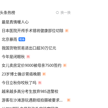
头条热榜
换一换
最是真情暖人心
日本医院开颅手术错将健康部位切除
北京暴雨
我国货物贸易进出口超30万亿元
今年是闭眼秋
女儿卖房定价9000被母亲7500签约
23岁博士确诊胃癌晚期
今日立秋你咬秋了吗
越来越多高分考生放弃985选警校
游客在沙滩游玩遇剧组拍摄被要求离开