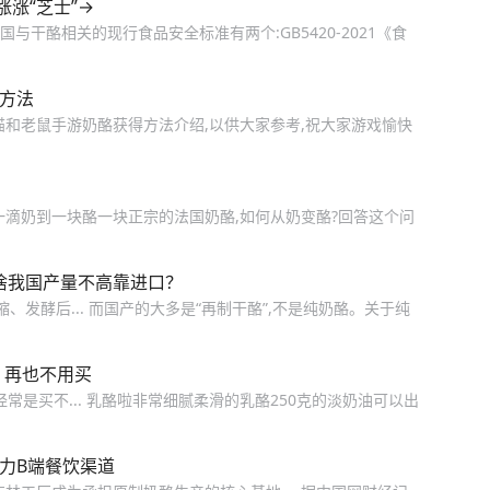
涨“芝士”→
干酪相关的现行食品安全标准有两个:GB5420-2021《食
酪方法
猫和老鼠手游奶酪获得方法介绍,以供大家参考,祝大家游戏愉快
一滴奶到一块酪一块正宗的法国奶酪,如何从奶变酪?回答这个问
啥我国产量不高靠进口？
、发酵后... 而国产的大多是“再制干酪”,不是纯奶酪。关于纯
，再也不用买
常是买不... 乳酪啦非常细腻柔滑的乳酪250克的淡奶油可以出
力B端餐饮渠道