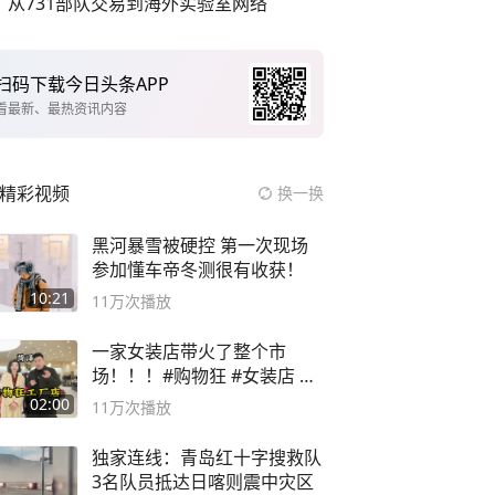
从731部队交易到海外实验室网络
扫码下载今日头条APP
看最新、最热资讯内容
精彩视频
换一换
黑河暴雪被硬控 第一次现场
参加懂车帝冬测很有收获！
10:21
11万
次播放
一家女装店带火了整个市
场！！！#购物狂 #女装店 #
高品质女装
02:00
11万
次播放
独家连线：青岛红十字搜救队
3名队员抵达日喀则震中灾区