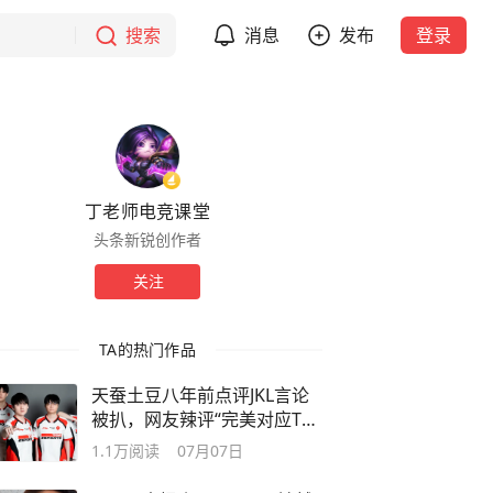
搜索
消息
发布
登录
丁老师电竞课堂
头条新锐创作者
关注
TA的热门作品
天蚕土豆八年前点评JKL言论
被扒，网友辣评“完美对应TES
现状”
1.1万
阅读
07月07日