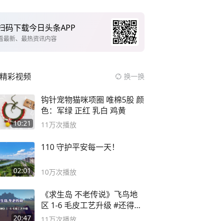
扫码下载今日头条APP
看最新、最热资讯内容
精彩视频
换一换
钩针宠物猫咪项圈 唯棉5股 颜
色：军绿 正红 乳白 鸡黄
10:21
11万
次播放
110 守护平安每一天！
02:01
10万
次播放
《求生岛 不老传说》飞鸟地
区 1-6 毛皮工艺升级 #还得是
主机大作
20:47
11万
次播放