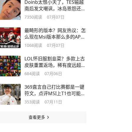
Doinb太恨小天了，TES输越
南后发文嘲讽，冰岛恩怨还没
结束
7350
阅读
07月07日
最畸形的版本？网友热议：怎
么现在Msi版本那么多的AP下
路？
1068
阅读
07月07日
LOL怀旧服割韭菜？多款上古
皮肤重置返场，稀有度远超至
死不渝
684
阅读
07月06日
369直言自己打比赛都是一键
符文，点评MSI上T1也可能打
不过越南队
353
阅读
07月11日
查看更多