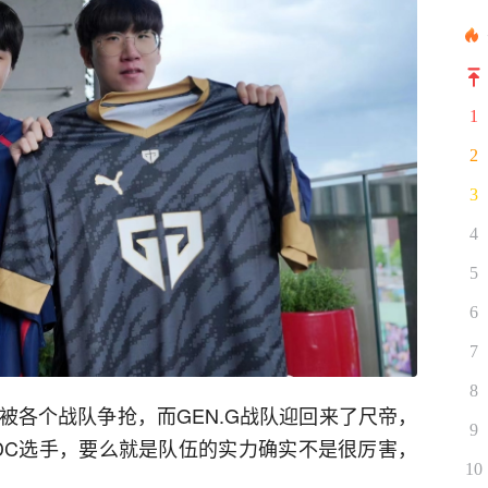
1
2
3
4
5
6
7
8
被各个战队争抢，而GEN.G战队迎回来了尺帝，
9
ADC选手，要么就是队伍的实力确实不是很厉害，
10