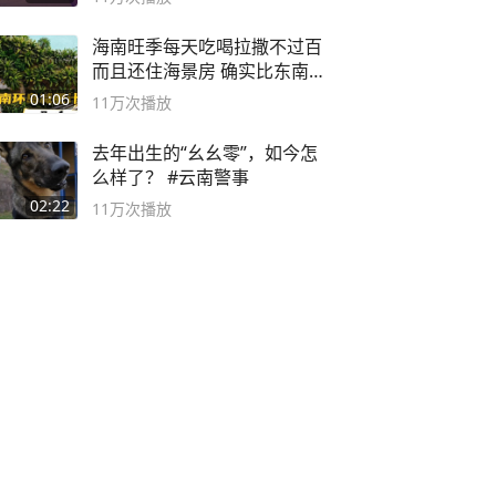
海南旺季每天吃喝拉撒不过百
而且还住海景房 确实比东南
亚合适
01:06
11万
次播放
去年出生的“幺幺零”，如今怎
么样了？ #云南警事
02:22
11万
次播放