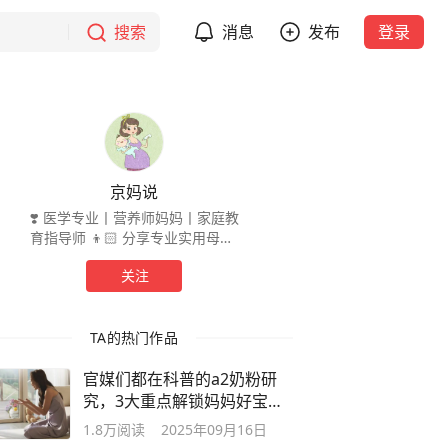
搜索
消息
发布
登录
京妈说
❣️ 医学专业丨营养师妈妈丨家庭教
育指导师 👦🏻 分享专业实用母婴/
营养健康知识 🥇 推荐优选母婴生活
关注
好物 😘 关注@京妈说，爱自己爱孩
子爱家人
TA的热门作品
官媒们都在科普的a2奶粉研
究，3大重点解锁妈妈好宝宝
也好！
1.8万
阅读
2025年09月16日