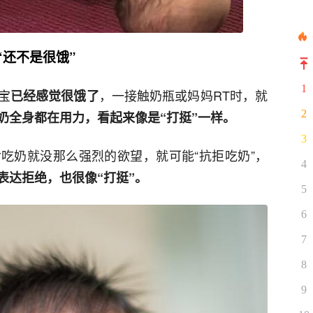
“还不是很饿”
1
宝
，一接触奶瓶或妈妈RT时，就
已经感觉很饿了
2
奶全身都在用力，看起来像是“打挺”一样。
3
吃奶就没那么强烈的欲望，就可能“抗拒吃奶”，
4
表达拒绝，也很像“打挺”。
5
6
7
8
9