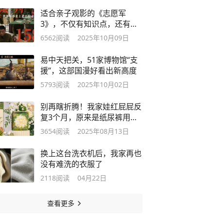
适合亲子观影的《志愿军
3》，不仅有知识点，还有燃
点和泪点
6562
阅读
2025年10月09日
易中天把关，51家博物馆“支
援”，这部国漫好看出新高度
5793
阅读
2025年10月02日
别再瞎折腾！我家娃红屁屁反
复3个月，原来是纸尿裤用错
了
3654
阅读
2025年08月13日
换上这台洗衣机后，我家再也
没有难洗的衣服了
2118
阅读
04月22日
查看更多