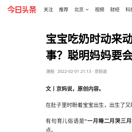
关注
推荐
北京
视频
财经
科
宝宝吃奶时动来动
事？聪明妈妈要
2022-02-01 21:13
·
京妈说
原创
文丨京妈说，原创内容。
在肚子里时盼着宝宝出生，出生了又
有句育儿俗语是
“一月睡二月哭三月
点。