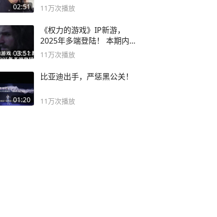
02:51
11万
次播放
《权力的游戏》IP新游，
2025年多端登陆！ 本期内容
概要
03:51
11万
次播放
比亚迪出手，严惩黑公关！
01:20
11万
次播放