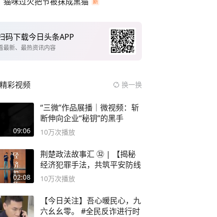
猫咪过火把节被抹成黑猫
扫码下载今日头条APP
看最新、最热资讯内容
精彩视频
换一换
“三微”作品展播｜微视频：斩
断伸向企业“秘钥”的黑手
09:06
10万
次播放
荆楚政法故事汇 ㉜ | 【揭秘
经济犯罪手法，共筑平安防线
02:08
10万
次播放
【今日关注】吾心暖民心，九
六幺幺零。 #全民反诈进行时