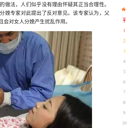
兴的做法，人们似乎没有理由怀疑其正当合理性。
分娩专家对此提出了反对意见。该专家认为，父
且会对女人分娩产生扰乱作用。
1
2
3
4
5
6
7
8
9
10