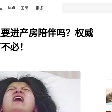
技
热点
国际
更多
人要进产房陪伴吗？权威
可不必！