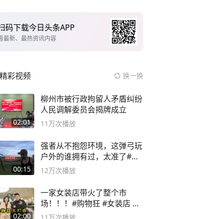
扫码下载今日头条APP
看最新、最热资讯内容
精彩视频
换一换
柳州市被行政拘留人矛盾纠纷
人民调解委员会揭牌成立
02:01
11万
次播放
强者从不抱怨环境，这弹弓玩
户外的谁拥有过，太准了#弹
弓#户外
00:15
12万
次播放
一家女装店带火了整个市
场！！！#购物狂 #女装店 #
高品质女装
02:00
11万
次播放