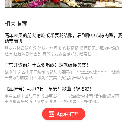
相关推荐
两年未见的朋友请吃饭却要我结账，看到账单心惊肉跳，我
落荒而逃
朋友老林请我吃饭,他从外地回来,约我聚聚,喝酒聊天。那次吃饭的
经历,让我深刻体会到,有的朋友表面是好友,经常联...
军营开饭前为什么要唱歌？这就给你答案！
战争时期,各个不同编制的部队需要同在一个灶上吃饭,常常... “饭前
一支歌”到底唱什么歌呢? 其实主要是唱一些大家熟...
【起床号】4月17日，早安！歌曲《祝酒歌》
歌声回顾中国共产党的百年征程——祝酒歌作词:韩 伟作曲:施光南
美酒飘香啊歌声飞朋友啊请你干一杯请你干一杯胜利...
App内打开