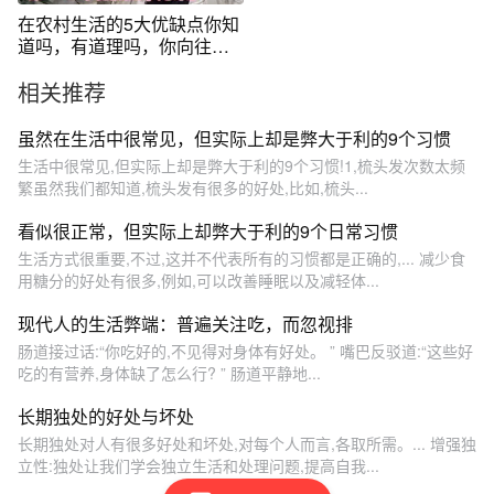
在农村生活的5大优缺点你知
道吗，有道理吗，你向往城
市生活吗
相关推荐
虽然在生活中很常见，但实际上却是弊大于利的9个习惯
生活中很常见,但实际上却是弊大于利的9个习惯!1,梳头发次数太频
繁虽然我们都知道,梳头发有很多的好处,比如,梳头...
看似很正常，但实际上却弊大于利的9个日常习惯
生活方式很重要,不过,这并不代表所有的习惯都是正确的,... 减少食
用糖分的好处有很多,例如,可以改善睡眠以及减轻体...
现代人的生活弊端：普遍关注吃，而忽视排
肠道接过话:“你吃好的,不见得对身体有好处。 ” 嘴巴反驳道:“这些好
吃的有营养,身体缺了怎么行? ” 肠道平静地...
长期独处的好处与坏处
长期独处对人有很多好处和坏处,对每个人而言,各取所需。... 增强独
立性:独处让我们学会独立生活和处理问题,提高自我...