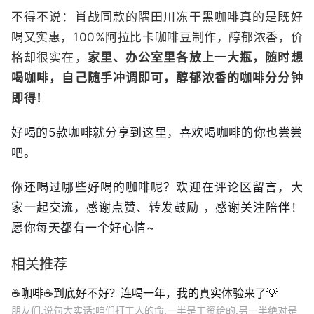
不得不说：肖战同款的隅田川冻干黑咖啡真的是既好
喝又实惠，100%阿拉比卡咖啡豆制作，醇郁浓香，价
格却很实在，
家里、办公室里各放上一大瓶，随时想
喝咖啡，自己随手冲调即可，醇郁浓香的咖啡分分钟
即得！
好喝的5款咖啡就分享到这里，喜欢喝咖啡的你也尝尝
吧。
你还喝过哪些好喝的咖啡呢？欢迎在评论区留言，大
家一起交流，感谢点赞、转发鼓励 ，感谢关注陪伴！
愿你每天都有一个好心情~
相关推荐
☕️咖啡☕️到底好不好？连喝一年，我的真实体验来了💡
朋友们,说句大实话:咱们打工人的命,一半是工资给的,另一半绝对是