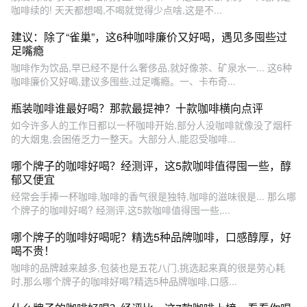
咖啡续的! 天天都想喝,不喝就觉得少点啥,这是不...
建议：除了“雀巢”，这6种咖啡廉价又好喝，遇见多囤些过
足嘴瘾
咖啡作为饮品,早已经不是什么奢侈品,就好像茶、矿泉水一... 这6种
咖啡廉价又好喝,建议多囤些,过足嘴瘾。一、卡布奇...
瓶装咖啡谁最好喝？那款最提神？十款咖啡横向点评
如今许多人的工作日都以一杯咖啡开始,部分人没咖啡就像没了烟杆
的大烟鬼,会困倦乏力一整天。大部分人,能忍受咖啡...
哪个牌子的咖啡好喝？经测评，这5款咖啡值得囤一些，醇
郁又便宜
经常会手捧一杯咖啡,咖啡的香气很是独特,咖啡的滋味很是... 那么哪
个牌子的咖啡好喝? 经测评,这5款咖啡值得囤一些,...
哪个牌子的咖啡好喝呢？精选5种品牌咖啡，口感醇厚，好
喝不贵！
咖啡的品牌越来越多,包装也是五花八门,挑选起来真的很是劳心耗
时,那么哪个牌子的咖啡好喝?精选5种品牌咖啡,口感...