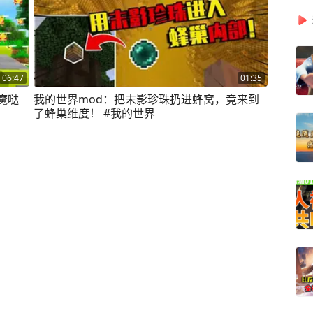
06:47
01:35
魔哒
我的世界mod：把末影珍珠扔进蜂窝，竟来到
了蜂巢维度！ #我的世界