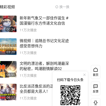
精彩视频
换一换
新年新气象又一部佳作诞生 #
国漫猫行东方传递文化自信
00:34
11万
次播放
微视频｜追随总书记文化足迹
感受思想伟力
03:20
11万
次播放
文明的漂泊者，解剖鸣潮最深
的秘密，鸣潮剧情解读02
08:51
首页
11万
次播放
扫码下载今日头条
比反派还像反派的正派主角，
全员都是大恶人！
反馈
06:02
11万
次播放