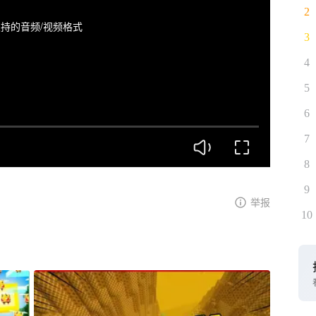
2
持的音频/视频格式
3
4
5
6
7
8
9
举报
10