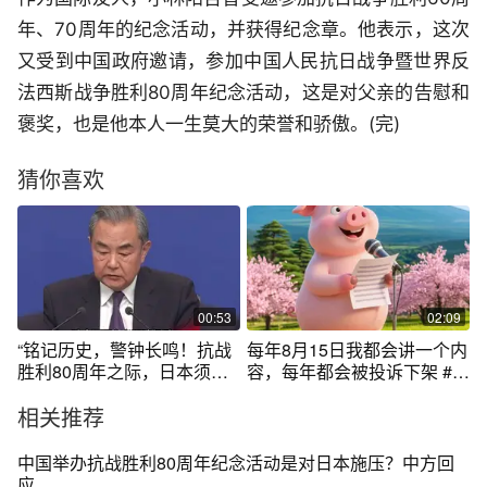
年、70周年的纪念活动，并获得纪念章。他表示，这次
又受到中国政府邀请，参加中国人民抗日战争暨世界反
法西斯战争胜利80周年纪念活动，这是对父亲的告慰和
褒奖，也是他本人一生莫大的荣誉和骄傲。(完)
猜你喜欢
00:53
02:09
“铭记历史，警钟长鸣！抗战
每年8月15日我都会讲一个内
胜利80周年之际，日本须誓
容，每年都会被投诉下架 #日
言：
本投降 #抗战胜利80周年 #舆
相关推荐
论战 #涨知识抗忽悠
中国举办抗战胜利80周年纪念活动是对日本施压？中方回
应