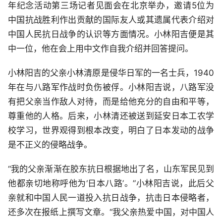
年纪念活动第三场记者见面会在北京举办，邀请5位为
中国抗战胜利作出贡献的国际友人或其遗属代表介绍对
中国人民抗日战争的认识等方面情况。小林阳吉便是其
中一位，他在会上用中文作自我介绍并回答提问。
小林阳吉的父亲小林清原是侵华日军的一名士兵，1940
年在与八路军作战时负伤被俘。小林阳吉说，八路军没
有把父亲当作敌人对待，而是给他充分的自由和平等，
尊重他的人格。后来，小林清还被送到延安日本工农学
校学习，世界观得到根本改变，明白了日本发动的战争
是不正义的侵略战争。
“我的父亲渐渐在胶东抗日根据地出了名，山东军民见到
他都亲切地称呼他为‘日本八路’。”小林阳吉说，此后父
亲就和中国人民一道投入抗日战争，抗击日本侵略者，
还多次在报纸上撰写文章。“我父亲热爱中国，对中国人