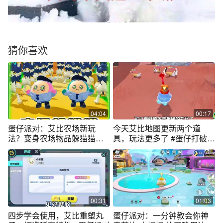
猜你喜欢
04:04
00:17
蛋仔派对：艾比农场新玩
今天艾比地图更新两个道
法？变身农场物品躲猫猫，
具，玩法更多了 #蛋仔打破次
农场还能设陷阱
元壁
00:31
01:03
四步学会使用，艾比重塑丸
蛋仔派对：一分钟教会你神