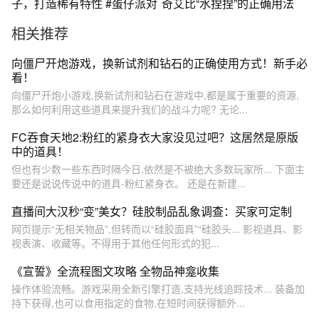
子，打造稀有特性 #蛋仔派对
奇艾比“水捏捏”的正确用法
相关推荐
向僵尸开炮游戏，换新试剂和钻石的正确使用方式！新手必
看！
向僵尸开炮小游戏,换新试剂和钻石在游戏中,都是属于重要的资源,
那么如何利用这些道具来提升我们的战斗力呢? 无论...
FC吞食天地2:粉红的紧身衣大家没见过吧？这居然是原版
中的道具！
但也有少数一些东西时隔今日,依然是不被绝大多数玩家所... 下面主
要还是说说传说中的道具-粉红紧身衣。 还是在新建...
直播间大汉秒“变”美女？硅胶制品乱象调查：买家可定制
网页提示“无相关物品”,但转而以“硅胶面具”“硅胶头... 影视道具、影
视表演、收藏等。不得用于其他任何形式的犯...
《宣誓》全流程图文攻略 全物品神龛收集
操作体验流畅。游戏采用全新引擎打造,支持光线追踪技术... 装备加
持下获得,也可以食用指定的食物,在短时间获得额外...