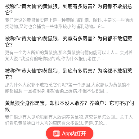
被称作“黄大仙”的黄鼠狼，到底有多厉害？为何都不敢招惹
它？
我们常说的黄鼠狼实际上是一种黄鼬,哺乳纲、鼬科,主要吃一些啮齿
类动物,又时也会捕食一些体形较小的哺乳动物。它...
被称作“黄大仙”的黄鼠狼，究竟有多厉害？为何都不敢招惹
它？
更有一个为人所知的黄鼠狼,那么黄鼠狼何德何能可以让人... 会对着
某人说:“我没有偷吃你家的鸡,你为什么报仇堵住了...
被称作“黄大仙”的黄鼠狼，到底有多厉害？为啥都不敢招惹
它？
那为什么大家都不敢招惹它们呢?第一个原因,大家都认为黄鼠狼不
能够招惹,一旦被附身,那就会染上癔病,不但不认识周...
黄鼠狼全身都是宝，却根本没人敢养？养殖户：它可不好伺
候
我们很少有人见能见到有人敢饲养黄鼠狼,这究竟是怎么回... 关于人
们看见黄鼠狼口吐人言的原因有众多说法,但是,无论...
App内打开