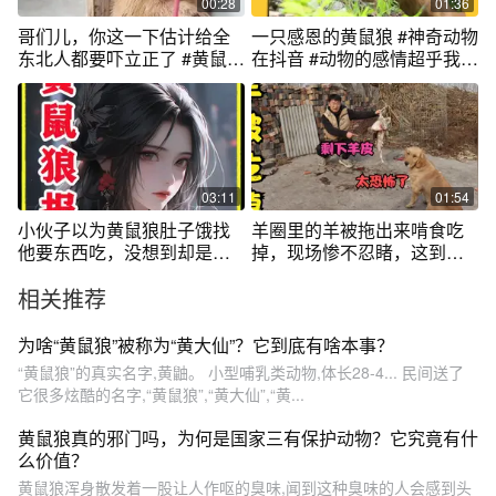
00:28
01:36
哥们儿，你这一下估计给全
一只感恩的黄鼠狼 #神奇动物
东北人都要吓立正了 #黄鼠狼
在抖音 #动物的感情超乎我们
黄大仙 #偷吃的下场 #动物无
的想象 #人与动物发生感人的
语瞬间
故事 #万物皆有灵性 #黄鼠狼
03:11
01:54
小伙子以为黄鼠狼肚子饿找
羊圈里的羊被拖出来啃食吃
他要东西吃，没想到却是在
掉，现场惨不忍睹，这到底
救他的命 #民间故事 #正能量
是啥东西干的
相关推荐
#传统文化
为啥“黄鼠狼”被称为“黄大仙”？它到底有啥本事？
“黄鼠狼”的真实名字,黄鼬。 小型哺乳类动物,体长28-4... 民间送了
它很多炫酷的名字,“黄鼠狼”,“黄大仙”,“黄...
黄鼠狼真的邪门吗，为何是国家三有保护动物？它究竟有什
么价值？
黄鼠狼浑身散发着一股让人作呕的臭味,闻到这种臭味的人会感到头