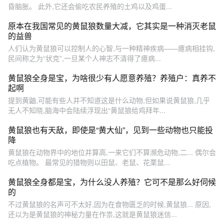
昏脑胀。 此外,它还会偷吃农民养殖的土鸡以及鸡蛋...
原本在我国常见的黄鼠狼数量大减，它其实是一种消灭老鼠
的益兽
人们认为黄鼠狼可以控制人的心智,与一种精神疾病——癔病相挂钩,
民间称之为“状克”,一旦某个人神志不清得了癔病...
黄鼠狼全身是宝，为啥很少有人愿意养殖？养殖户：真养不
起啊
提到黄鼬,可能有些人并不知道这是什么动物,但如果说黄鼠狼,几乎
无人不知晓,脑海中会陆续浮现出“黄鼠狼给鸡拜年...
黄鼠狼也有天敌，即使是“黄大仙”，见到一些动物也只能投
降
黄鼠狼在动物界中的地位并算高,一来它们不算濒危动物,二... 偶尔会
吃点植物。 最常见的猎物则以田鼠、老鼠、花栗鼠...
黄鼠狼全身都是宝，为什么没人养殖？它可不是那么好伺候
的
不过黄鼠狼的名声可不太好,因为在食物匮乏的时候,黄鼠狼... 原因,
还以为是黄鼠狼的神秘力量在作祟,这就是黄鼠狼迷信...