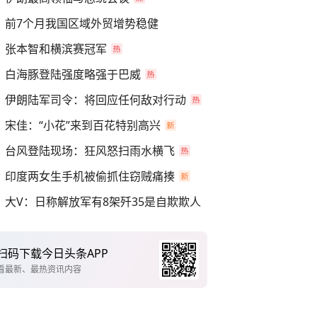
前7个月我国区域外贸增势稳健
张本智和横滨赛冠军
白海豚登陆强度略强于巴威
伊朗陆军司令：将回应任何敌对行动
宋佳：“小花”来到百花特别高兴
台风登陆现场：狂风怒扫雨水横飞
印度两女生手机被偷抓住窃贼痛揍
大V：日称解放军有8架歼35是自欺欺人
扫码下载今日头条APP
看最新、最热资讯内容