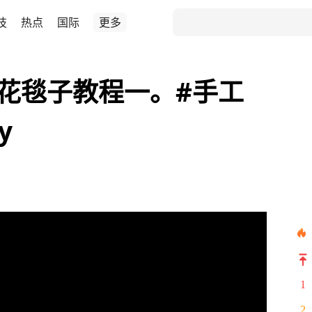
技
热点
国际
更多
瑰花毯子教程一。#手工
y
1
2