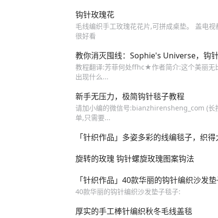
钩针玫瑰花
毛线编织手工玫瑰花花片,可拼成桌垫。 盖电视
很好看
教你消灭囤线：Sophie's Univers
教程翻译:芳菲何处ffhc★作者简介:这个美丽无
出现什么...
新手无压力，极简钩针毯子教程
请加小编的微信号:bianzhirensheng_c
单,只需要...
「针织作品」多姿多彩的线编毯子，织得
旋转的玫瑰 钩针螺旋玫瑰图案钩法
「针织作品」40款华丽的钩针编织沙发垫
40款华丽的钩针编织沙发垫子毯子:
厚实的手工棒针编织秋冬毛线盖毯