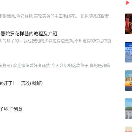
都很漂亮,色彩鲜艳,美轮美奂的手工毛线花。 配色随意搭配都
e，钩针曼陀罗花样毯的教程及介绍
比的毯子的... 我也按她的步骤边钩边更新,不知道钩的过程中能
om (长按复制) 欢迎编织爱好者骚扰 今天介绍的这款毯子,真的是超简
太好了！（部分图解）
子毯子创意