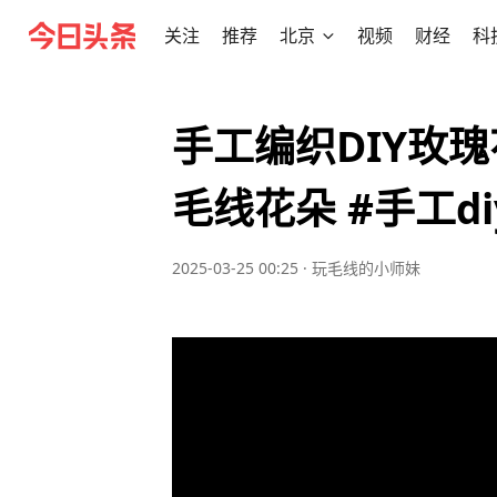
关注
推荐
北京
视频
财经
科
手工编织DIY玫
毛线花朵 #手工di
2025-03-25 00:25
·
玩毛线的小师妹