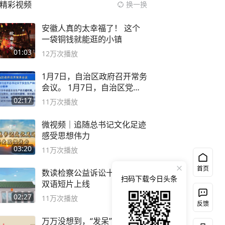
精彩视频
换一换
安徽人真的太幸福了！ 这个
一袋铜钱就能逛的小镇
01:03
12万
次播放
1月7日，自治区政府召开常务
会议。 1月7日，自治区党委
副书记
02:17
11万
次播放
微视频｜追随总书记文化足迹
感受思想伟力
03:20
11万
次播放
首页
数读检察公益诉讼十年！中英
扫码下载今日头条
双语短片上线
02:27
11万
次播放
反馈
万万没想到，“发呆”居然有这