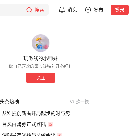
搜索
消息
发布
登录
玩毛线的小师妹
做自己喜欢的事应该特别开心吧！
关注
头条热榜
换一换
从科技创新看开局起步的时与势
台风白海豚正式登陆
伊朗最高领袖与总统会谈