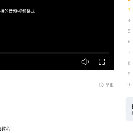
3
持的音频/视频格式
4
5
6
7
8
9
10
举报
细教程