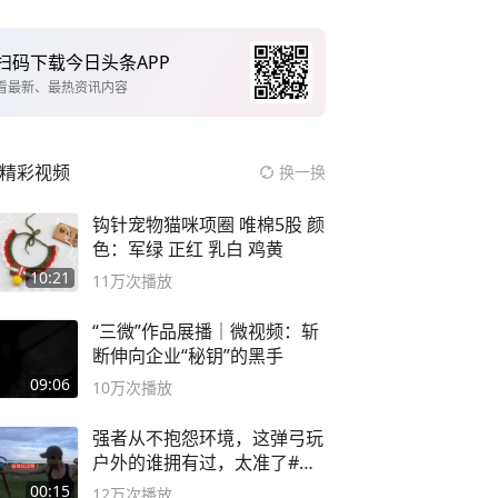
扫码下载今日头条APP
看最新、最热资讯内容
精彩视频
换一换
钩针宠物猫咪项圈 唯棉5股 颜
色：军绿 正红 乳白 鸡黄
10:21
11万
次播放
“三微”作品展播｜微视频：斩
断伸向企业“秘钥”的黑手
09:06
10万
次播放
强者从不抱怨环境，这弹弓玩
户外的谁拥有过，太准了#弹
弓#户外
00:15
12万
次播放