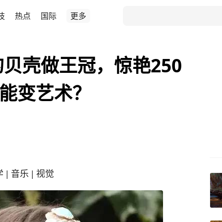
技
热点
国际
更多
的贝壳做王冠，惊艳250
也能变艺术？
| 音乐 | 视觉