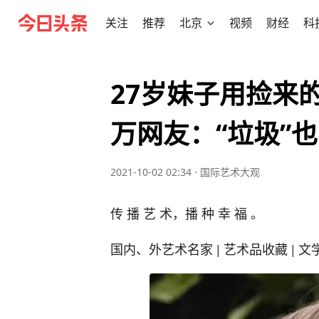
关注
推荐
北京
视频
财经
科
27岁妹子用捡来
万网友：“垃圾”
2021-10-02 02:34
·
国际艺术大观
传 播 艺 术，播 种 幸 福 。
国内、外艺术名家 | 艺术品收藏 | 文学 