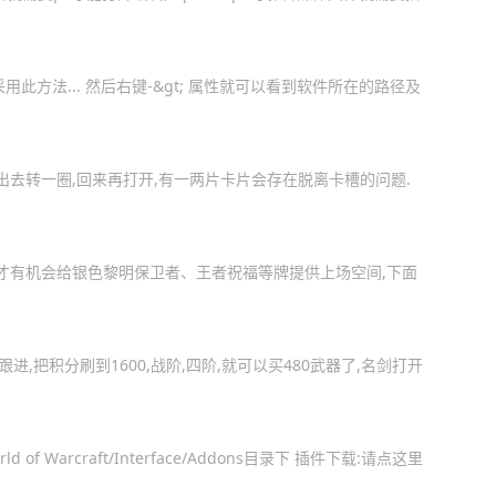
此方法... 然后右键-&gt; 属性就可以看到软件所在的路径及
出去转一圈,回来再打开,有一两片卡片会存在脱离卡槽的问题.
样才有机会给银色黎明保卫者、王者祝福等牌提供上场空间,下面
跟进,把积分刷到1600,战阶,四阶,就可以买480武器了,名剑打开
f Warcraft/Interface/Addons目录下 插件下载:请点这里