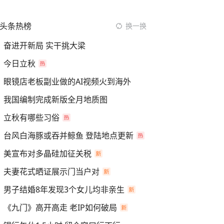
头条热榜
换一换
奋进开新局 实干挑大梁
今日立秋
眼镜店老板副业做的AI视频火到海外
我国编制完成新版全月地质图
立秋有哪些习俗
台风白海豚或吞并鲸鱼 登陆地点更新
美宣布对多晶硅加征关税
夫妻花式晒证展示门当户对
男子结婚8年发现3个女儿均非亲生
《九门》高开高走 老IP如何破局