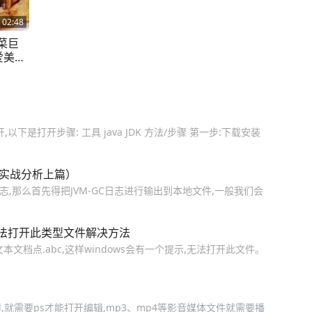
02:48
菜巨
爱美食
,以下是打开步骤: 工具 java JDK 方法/步骤 第一步:下载安装
（实战分析上篇）
志,那么首先得把JVM-GC日志进行输出到本地文件,一般我们会
法打开此类型文件解决方法
文档点.abc,这样windows会有一个提示,无法打开此文件。
,就需要ps才能打开编辑,mp3、mp4等影音媒体文件就需要播