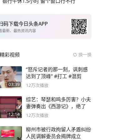
银行午休1.5小时 留个窗口行不行
扫码下载今日头条APP
看最新、最热资讯内容
精彩视频
换一换
“怒斥记者的那一刻，讽刺感
达到了顶峰” #打工 #混剪
03:39
12万
次播放
综艺：琴瑟和鸣多厉害？小夫
妻弹奏出《西游记》，绝了
12:14
12万
次播放
柳州市被行政拘留人矛盾纠纷
人民调解委员会揭牌成立