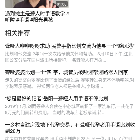
01:06
遇到摊主是聋人时手语教学 #
听障 #手语 #阳光男孩
相关推荐
聋哑人咿咿呀呀求助 民警手指比划交流为他寻一个“避风港”
比划和他交流,2年间一次次给予他关怀和帮助。 3月10日下午,江北
区公安分局花园村派出所接警称,一名聋哑人在万象...
聋哑婆婆比划一个“四”字，城管员破哑迷帮迷路老人回家
走失的婆婆向爹爹比划了事情的经过后,爹爹转过身来不停地鞠躬,对
李聪表示感谢。 得知两位老人都是聋哑人,李聪将...
“您是最好的记者”岳阳一聋哑人用手语不停比划
2019年1月,刘雨等聋人合伙在中心城区转租了一家洗车行,一共花了
9万元的门面转租费用。 当时的洗车店老板承诺,转...
一乡村自建房现地下代孕交易，有聋哑代孕者用手语比划收
到28万
病房内有位聋哑代孕者,用手语比划收到28万,另一位四川女子称“到