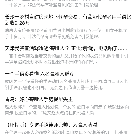
手十多万”。非法代孕有哪些常见的危害?引发伦理...
长沙一乡村自建房现地下代孕交易，有聋哑代孕者用手语比
划收到28万
病房内有位聋哑代孕者,用手语比划收到28万,另一位四川女子称“到
手十多万”。非法代孕有哪些常见的危害?引发伦理...
天津民警查酒驾遭遇“聋哑人”？正“比划”呢，电话响了……
一言不合就飙戏当着交警的面儿又开始了他的表演只见他举着手机
手舞足蹈的比划不时地发出混沌不清的“嗬嗬”得声...
一个手语没看懂 六名聋哑人群殴
就因为一个没看懂的手语动作,6名聋哑人打成了一团,直到... 6人比
划手语,民警也不明白。 无奈之下,值班民警一边将几...
青岛：好心聋哑人手势提醒失主
赵大叔称,“一个聋哑人比划说一个女的,戴口罩向南走了,我就赶紧向
南走,找戴口罩的。 ”原来赵大叔的钱包也被人偷...
【环视听】专访手语律师唐帅，为聋人呐喊
在代理一起聋人盗窃案的诉讼时,唐帅发现,公安机关的讯问中,聋哑