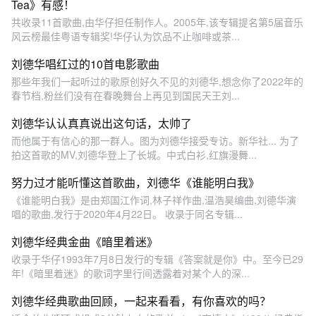
Tea》有感！
共收录11首歌曲,由华仔担任制作人。2005年,该专辑提名第5届音乐
风云榜最佳粤语专辑奖!华仔认为饮品不止咖啡或茶...
刘德华唱红过的10首电影歌曲
那些年我们一起听过的歌原创好久不见的刘德华,想念你了2022年的
春节档,粉丝们没有在春晚舞台上再见到国民天王刘...
刘德华认认真真说出这句话，太帅了
而他属于有信心的那一群人。图为刘德华接受专访。新华社... 为了
拍这首歌的MV,刘德华登上了长城。中式白衫,红旗漫舞...
努力过才能听懂这首歌曲，刘德华《谁能明白我》
《谁能明白我》是由郑国江作词,林子祥作曲,温浩昊编曲,刘德华演
唱的歌曲,发行于2020年4月22日。 收录于同名专辑...
刘德华经典金曲《暗里着迷》
收录于华仔1993年7月8日发行的专辑《答案就是你》中。至今已29
年!《暗里着迷》的歌词字里行间透露着对某个人的深...
刘德华经典歌曲回顾，一起来看看，有你喜欢的吗？