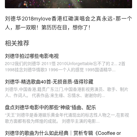
刘德华2018mylove香港红磡演唱会之真永远-那一个
人，那一双眼！第历历在目，想你了！
相关推荐
刘德华拍过哪些电影电视
2012我们的刘德华 2011悟 2010Unforgettable忘不了的 2... 2首
1998挂念刘德华情歌3 1996一个人的感觉 1995国语精华...
刘德华-精选歌曲40首-无损音质-值得珍藏
刘德华,中国香港,籍贯广东江门,中国香港影视男演员、歌手、制片
人、作词人。 代表作品:来生缘、忘情水、谢谢你的...
盘点刘德华电影中的那些“神级”插曲、配乐
“天王”刘德华是香港娱乐黄金年代涌现出的标志性人物之一,在影视
歌方面都有极为辉煌的成就。 刘德华主演的电影...
刘德华的歌曲为什么如此经典｜赏析专辑《Cooffee or