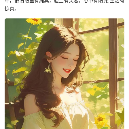
中，依旧眼里有纯真，脸上有笑容，心中有阳光,生活有
惊喜。