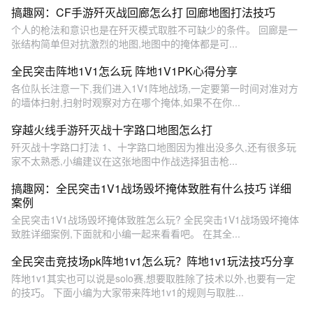
搞趣网：CF手游歼灭战回廊怎么打 回廊地图打法技巧
个人的枪法和意识也是在歼灭模式取胜不可缺少的条件。 回廊是一
张结构简单但对抗激烈的地图,地图中的掩体都是可...
全民突击阵地1V1怎么玩 阵地1V1PK心得分享
各位队长注意一下,我们进入1V1阵地战场,一定要第一时间对准对方
的墙体扫射,扫射时观察对方在哪个掩体,如果不在你...
穿越火线手游歼灭战十字路口地图怎么打
歼灭战十字路口打法 1、十字路口地图因为推出没多久,还有很多玩
家不太熟悉,小编建议在这张地图中作战选择狙击枪...
搞趣网：全民突击1V1战场毁坏掩体致胜有什么技巧 详细
案例
全民突击1V1战场毁坏掩体致胜怎么玩? 全民突击1V1战场毁坏掩体
致胜详细案例,下面就和小编一起来看看吧。 在其全...
全民突击竞技场pk阵地1v1怎么玩？阵地1v1玩法技巧分享
阵地1v1其实也可以说是solo赛,想要取胜除了技术以外,也要有一定
的技巧。 下面小编为大家带来阵地1v1的规则与取胜...