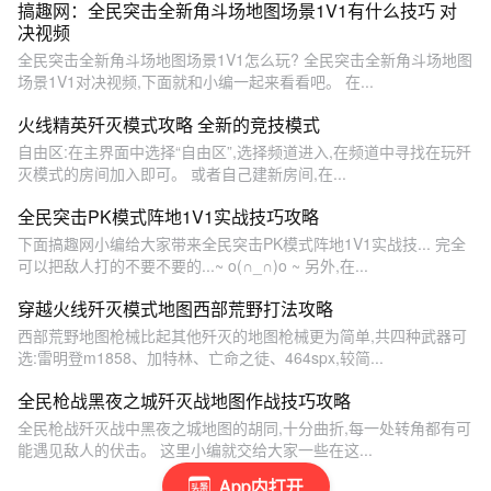
搞趣网：全民突击全新角斗场地图场景1V1有什么技巧 对
决视频
全民突击全新角斗场地图场景1V1怎么玩? 全民突击全新角斗场地图
场景1V1对决视频,下面就和小编一起来看看吧。 在...
火线精英歼灭模式攻略 全新的竞技模式
自由区:在主界面中选择“自由区”,选择频道进入,在频道中寻找在玩歼
灭模式的房间加入即可。 或者自己建新房间,在...
全民突击PK模式阵地1V1实战技巧攻略
下面搞趣网小编给大家带来全民突击PK模式阵地1V1实战技... 完全
可以把敌人打的不要不要的...~ o(∩_∩)o ~ 另外,在...
穿越火线歼灭模式地图西部荒野打法攻略
西部荒野地图枪械比起其他歼灭的地图枪械更为简单,共四种武器可
选:雷明登m1858、加特林、亡命之徒、464spx,较简...
全民枪战黑夜之城歼灭战地图作战技巧攻略
全民枪战歼灭战中黑夜之城地图的胡同,十分曲折,每一处转角都有可
能遇见敌人的伏击。 这里小编就交给大家一些在这...
App内打开