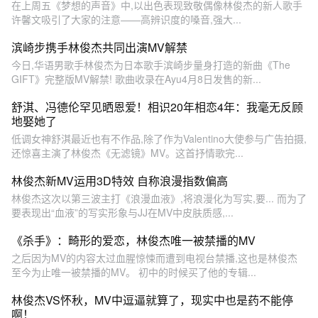
在上周五《梦想的声音》中,以出色表现致敬偶像林俊杰的新人歌手
许馨文吸引了大家的注意——高辨识度的嗓音,强大...
滨崎步携手林俊杰共同出演MV解禁
今日,华语男歌手林俊杰为日本歌手滨崎步量身打造的新曲《The
GIFT》完整版MV解禁! 歌曲收录在Ayu4月8日发售的新...
舒淇、冯德伦罕见晒恩爱！相识20年相恋4年：我毫无反顾
地娶她了
低调女神舒淇最近也有不作品,除了作为Valentino大使参与广告拍摄,
还惊喜主演了林俊杰《无滤镜》MV。这首抒情歌完...
林俊杰新MV运用3D特效 自称浪漫指数偏高
林俊杰这次以第三波主打《浪漫血液》,将浪漫化为写实,要... 而为了
要表现出“血液”的写实形象与JJ在MV中皮肤质感,...
《杀手》：畸形的爱恋，林俊杰唯一被禁播的MV
之后因为MV的内容太过血腥惊悚而遭到电视台禁播,这也是林俊杰
至今为止唯一被禁播的MV。 初中的时候买了他的专辑...
林俊杰VS怀秋，MV中逗逼就算了，现实中也是药不能停
啊！