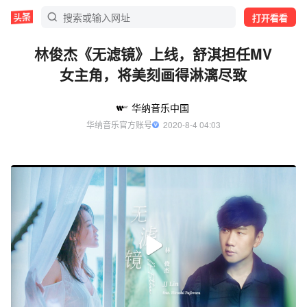
打开看看
林俊杰《无滤镜》上线，舒淇担任MV
女主角，将美刻画得淋漓尽致
华纳音乐中国
华纳音乐官方账号
  2020-8-4 04:03