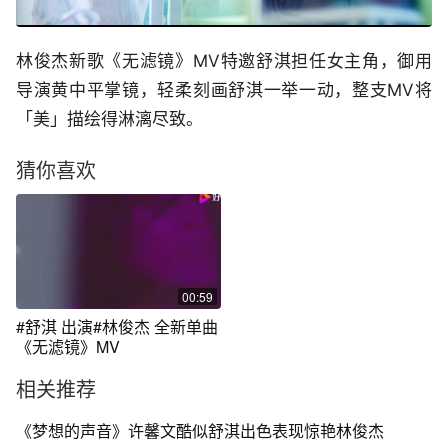
林俊杰新歌《无滤镜》MV特邀舒淇担任女主角，御用
导演黄中平掌镜，轻柔刻画舒淇一举一动，整支MV将
「美」描绘得淋漓尽致。
猜你喜欢
00:59
#舒淇 出演#林俊杰 全新单曲
《无滤镜》MV
相关推荐
《梦想的声音》许馨文酷似舒淇出色表现惊艳林俊杰