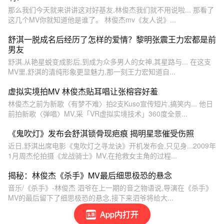
那么我们今天就来讲讲这对好基友,林俊杰我们就不用说啦... 那看了
这几个MV你就知道他是谁了。 林俊杰mv《友人说》...
舒淇一脱成名后经历了怎样的爱情？黎明张震王力宏都是前
男友
舒淇,从艳星蜕变成影后,到成为众多男人的女神,其星路与... 在这支
MV里,舒淇的清纯形象更显魅力,那一刻王力宏知道自...
虚拟实境拍MV 林俊杰贴耳唱让张榕容好羞
林俊杰之前为新歌〈有梦不难〉拍2支Kuso宣传短片,搞笑内... 他日
前拍新歌〈弹唱〉MV,采「VR虚拟实境技术」360度全景...
《鬼吹灯》发布会舒淇锁骨现疤痕 揭明星悲催受伤照
近日,舒淇出席电影《鬼吹灯之寻龙诀》开机发布会,只见身...2009年
1月周杰伦拍摄《龙战骑士》MV,在抢救女主角的过程...
揭秘：林俊杰《杀手》MV最后细思极恐的悬念
音乐/《杀手》-林俊杰 泗爷在上一期的音之物语说,导演在《杀手》
MV的最后留下了细思极恐的悬念,接下来泗爷将给大...
App内打开