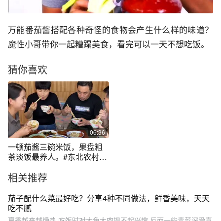
万能番茄酱搭配各种奇怪的食物会产生什么样的味道？
魔性小哥带你一起糟蹋美食，看完可以一天不想吃饭。
猜你喜欢
06:36
一顿茄酱三碗米饭，果盘粗
茶淡饭最养人。#东北农村生
活 #东北农村美食记录生活 #
相关推荐
茄酱 #蘸酱菜 #带大家了解东
北日常生活
茄子配什么菜最好吃？分享4种不同做法，鲜香美味，天天
吃不腻
夏季越来越燥热,吃饭时对大鱼大肉提不起兴趣,反而一些青菜深受喜