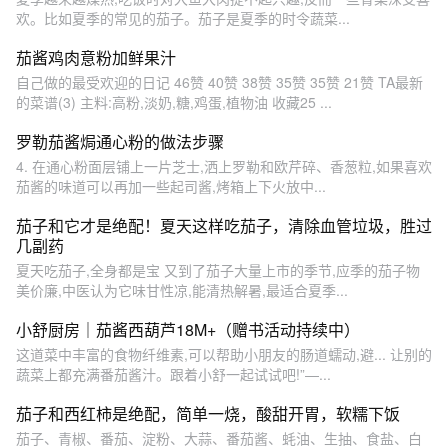
欢。比如夏季的常见的茄子。茄子是夏季的时令蔬菜...
茄酱鸡肉意粉加鲜果汁
自己做的最受欢迎的日记 46赞 40赞 38赞 35赞 35赞 21赞 TA最新
的菜谱(3) 主料:高粉,淡奶,糖,鸡蛋,植物油 收藏25 ...
罗勒茄酱焗通心粉的做法步骤
4. 在通心粉面层铺上一片芝士,洒上罗勒和欧芹碎、香葱粒,如果喜欢
茄酱的味道可以再加一些起司酱,烤箱上下火放中...
茄子和它才是绝配！夏天这样吃茄子，清除血管垃圾，胜过
几副药
夏天吃茄子,全身都是宝 又到了茄子大量上市的季节,应季的茄子物
美价廉,中医认为它味甘性凉,能清热解暑,最适合夏季...
小舒厨房｜茄酱西葫芦18M+（赠书活动持续中）
这道菜中丰富的食物纤维素,可以帮助小朋友的肠道蠕动,避... 让别的
蔬菜上都充满番茄酱汁。跟着小舒一起试试吧!”—...
茄子和西红柿是绝配，简单一烧，酸甜开胃，软糯下饭
茄子、青椒、番茄、淀粉、大蒜、番茄酱、蚝油、生抽、食盐、白