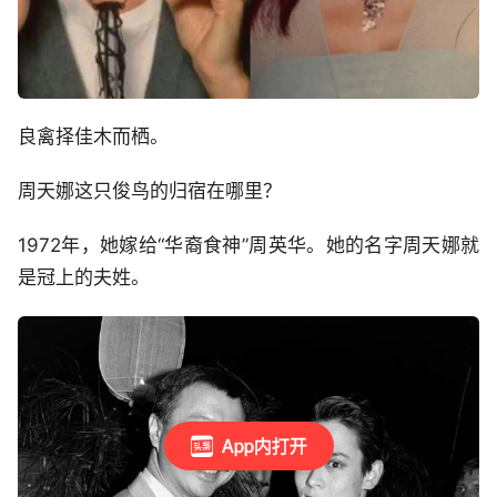
良禽择佳木而栖。
周天娜这只俊鸟的归宿在哪里？
1972年，她嫁给“华裔食神”周英华。她的名字周天娜就
是冠上的夫姓。
App内打开