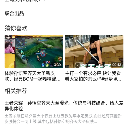
联合出品
猜你喜欢
13:30
00:43
体验孙悟空齐天大圣新皮
主打一个有求必应 快让我看
肤，经典BGM一起嘎嘎敲直
看大家拍的怎么样#健身 #力
接翱翔
量美 #黑悟空 #悟空 #齐天大
相关推荐
圣
王者荣耀：孙悟空齐天大圣曝光，传统与科技结合，给人差
异化体验
王者荣耀在除夕当天不仅要上线五款兔年限定皮肤,而且还有其他新
皮肤将会一同上线,其中包括孙悟空的齐天大圣皮肤...