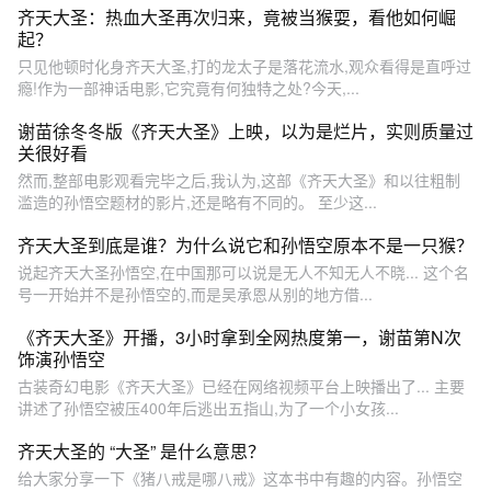
齐天大圣：热血大圣再次归来，竟被当猴耍，看他如何崛
起？
只见他顿时化身齐天大圣,打的龙太子是落花流水,观众看得是直呼过
瘾!作为一部神话电影,它究竟有何独特之处?今天,...
谢苗徐冬冬版《齐天大圣》上映，以为是烂片，实则质量过
关很好看
然而,整部电影观看完毕之后,我认为,这部《齐天大圣》和以往粗制
滥造的孙悟空题材的影片,还是略有不同的。 至少这...
齐天大圣到底是谁？为什么说它和孙悟空原本不是一只猴？
说起齐天大圣孙悟空,在中国那可以说是无人不知无人不晓... 这个名
号一开始并不是孙悟空的,而是吴承恩从别的地方借...
《齐天大圣》开播，3小时拿到全网热度第一，谢苗第N次
饰演孙悟空
古装奇幻电影《齐天大圣》已经在网络视频平台上映播出了... 主要
讲述了孙悟空被压400年后逃出五指山,为了一个小女孩...
齐天大圣的 “大圣” 是什么意思？
给大家分享一下《猪八戒是哪八戒》这本书中有趣的内容。孙悟空