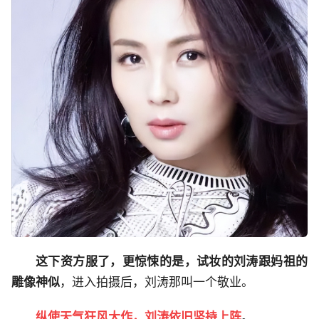
这下资方服了，更惊悚的是，试妆的刘涛跟妈祖的
雕像神似
，进入拍摄后，刘涛那叫一个敬业。
纵使天气狂风大作，刘涛依旧坚持上阵
。