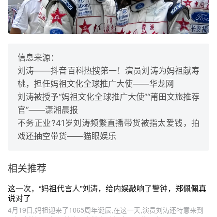
信息来源：
刘涛——抖音百科热搜第一！演员刘涛为妈祖献寿
桃，担任妈祖文化全球推广大使——华龙网
刘涛被授予“妈祖文化全球推广大使”“莆田文旅推荐
官”——潇湘晨报
不务正业?41岁刘涛频繁直播带货被指太爱钱，拍
戏还抽空带货——猫眼娱乐
相关推荐
这一次，“妈祖代言人”刘涛，给内娱敲响了警钟，郑佩佩真
说对了
4月19日,妈祖迎来了1065周年诞辰,在这一天,演员刘涛还特意来到