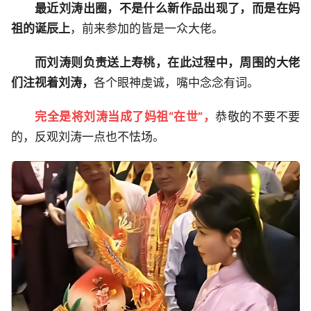
最近刘涛出圈，不是什么新作品出现了，而是在妈
祖的诞辰上
，前来参加的皆是一众大佬。
而刘涛则负责送上寿桃，在此过程中，周围的大佬
们注视着刘涛，
各个眼神虔诚，嘴中念念有词。
完全是将刘涛当成了妈祖“在世”，
恭敬的不要不要
的，反观刘涛一点也不怯场。