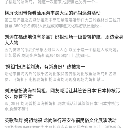
了福建的湄洲岛。 她这一次前来,也把自己另外一个...
横屏长图带你看汕尾海丰最大型的妈祖巡游活动
第三届妈祖巡安暨助推海丰高质量发展活动在大云岭森林公园拉开
帷幕,3500余名演职人员组成的非遗文化巡游队伍途经...
刘涛在福建地位有多高？妈祖现场一级警督护航，周边全身
大人物
因为饰演的“妈祖”形象太过深入人心,以至于没一个福建人敢骂她。
比如最近,刘涛出席妈祖诞辰1065周年上,犹如自...
“妈祖”扮演者刘涛，有新身份！热搜第一
活动来自海内外的数千名妈祖敬仰者齐聚妈祖故里湄洲岛知名演
员、《妈祖》电视剧妈祖扮演者刘涛现身现场为妈祖献...
刘涛曾扮演海神妈祖，网友喊话让其管管日本“日本排核污
水，你管不管”
8月28日,刘涛曾扮演海神妈祖,网友喊话让其管管日本“日本排核污
水,你管不管”!
英歌劲舞 妈祖纳福 龙岗举行巡安布福民俗文化展演活动
“趣游龙岗 妈祖纳福”为主题的巡安布福民俗文化展演活... 巡游队伍