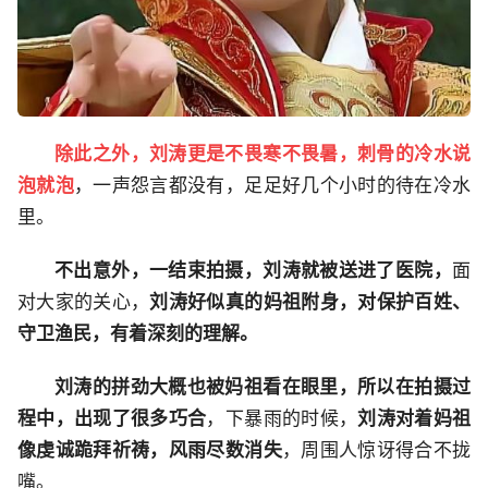
除此之外，刘涛更是不畏寒不畏暑，刺骨的冷水说
泡就泡
，一声怨言都没有，足足好几个小时的待在冷水
里。
不出意外，一结束拍摄，刘涛就被送进了医院，
面
对大家的关心，
刘涛好似真的妈祖附身，对保护百姓、
守卫渔民，有着深刻的理解。
刘涛的拼劲大概也被妈祖看在眼里，所以在拍摄过
程中，出现了很多巧合
，下暴雨的时候，
刘涛对着妈祖
像虔诚跪拜祈祷，风雨尽数消失
，周围人惊讶得合不拢
嘴。