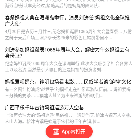
渐近,锣鼓队率先经过,紧随其后的是蜿蜒的舞龙队...
春祭妈祖大典在湄洲岛举行，演员刘涛任“妈祖文化全球推
广大使”
4月20日是农历三月廿三,纪念妈祖诞辰1065周年大会暨春祭... 八佾
之舞于天后广场上演,7条长达25米的彩色巨幅绸带自不...
刘涛参加妈祖诞辰1065年周年大会，解密为什么妈祖会有
身份证？
纪念妈祖诞辰1065周年大会在湄洲举行,此次大会吸引了社会各界人
士以及名流,当然最引人瞩目的还是妈祖的扮演者刘...
妈祖爱喝奶茶，神明包场看电影……民俗学者谈“游神”文化
有一名网红扮演成“赵世子”的模样走在神像巡游队伍前,... 妈祖爱喝
三分糖的奶茶……福建人甚至为出来巡游的神明们...
广西平乐千年古镇妈祖巡游万人空巷
上演声势浩大的“妈祖巡游”民俗盛典。活动当天,榕津古镇万人空巷,
人山人海。榕津古镇是始建于宋代的千年古镇,位...
App内打开