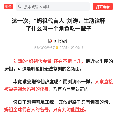
打开看看
这一次，“妈祖代言人”刘涛，生动诠释
了什么叫一个角色吃一辈子
阿七说史
头条新锐创作者
  2025-4-22 09:16
刘涛的“妈祖含金量”还在不断上升，
最近火出圈的
涛姐，可谓是明星们无法复刻的名场面。
毕竟谁会蹭神仙热度呢？而刘涛不一样，
人家直接
被福建视为妈祖的化身
，乃官方盖章认证的。
说白了刘涛可是正统，其他野路子只有倒霉的份
，
妈祖全球代言人的名号，只有刘涛能胜任。