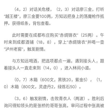
（4，2）对话关危楼，（2，3）对话廖三金，打听
“越王楼”，廖三金要100两，方知远把身上的荡魔枪作抵
押。获得纸条，背包查看。
此时需要在成都布庄购买“赤绸锦衣”（25两）。午
时来到成都酒铺（18，8），穿上“赤绸锦衣”并喝一壶
“泸州老窖”，触发剧情。
与方知远喝酒，把选项都点一遍，遇到接头人，跟
着接头人一直走来到（14，0），进入林间小道。
（0，7）木箱（600文，黑铁20，紫金5），（1，
0）木箱（800文，灵虚丹2，绿炼石50）。
（3，6）触发剧情，击败青衣人（两波）。胜利后
询问得知领头的是张桥的哥哥张高，审问过程中张高被