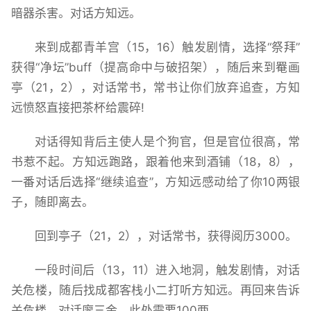
暗器杀害。对话方知远。
来到成都青羊宫（15，16）触发剧情，选择“祭拜”
获得“净坛”buff（提高命中与破招架），随后来到罨画
亭（21，2），对话常书，常书让你们放弃追查，方知
远愤怒直接把茶杯给震碎!
对话得知背后主使人是个狗官，但是官位很高，常
书惹不起。方知远跑路，跟着他来到酒铺（18，8），
一番对话后选择“继续追查”，方知远感动给了你10两银
子，随即离去。
回到亭子（21，2），对话常书，获得阅历3000。
一段时间后（13，11）进入地洞，触发剧情，对话
关危楼，随后找成都客栈小二打听方知远。再回来告诉
关危楼，对话廖三金，此处需要100两。