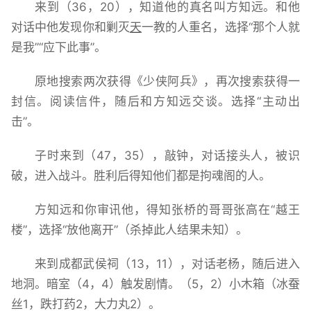
来到（36，20），知道他的真名叫方知远。和他
对话中他发现你和剿灭
天
一教的人重名，选择“那个人就
是我”“应下此事”。
原地搜索两次获得《少侠阿兵》，再次搜索获得一
封信。阅读信件，随后和方知远交谈。选择“主动出
击”。
子时来到（47，35），敲钟，对话接头人，被识
破，进入战斗。胜利后得知他们都是拘魂阁的人。
方知远和你审讯他，得知张桥的哥哥张高在“越王
楼”，选择“放他离开”（杀掉此人结果未知）。
来到成都武侯祠（13，11），对话老杨，随后进入
地洞。暗室（4，4）触发剧情。（5，2）小木箱（冰蚕
丝1，跌打药2，大力丸2）。