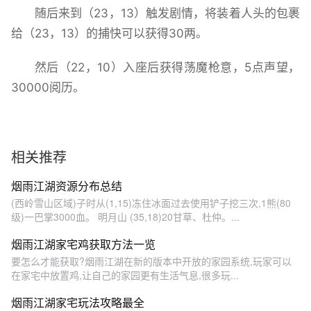
随后来到（23，13）触发剧情，将装着人头的包裹
给（23，13）的捕快可以获得30两。
然后（22，10）入座后获得荡魔枪意，5点声望，
30000阅历。
相关推荐
烟雨江湖资源分布总结
(西岭雪山区域)子时从(1,15)冻住冰面过去使用铲子挖三次,1熊(80
级)一巴掌3000血。 明月山 (35,18)20甘草、杜仲。...
烟雨江湖家宅鸡获取方法一览
要怎么才能获取?烟雨江湖在新的版本中开放的家园系统,玩家可以
在家宅中放置鸡,让自己的家园更有生活气息,很多玩...
烟雨江湖家宅玩法攻略最全