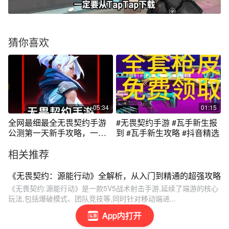
猜你喜欢
05:34
01:15
全网最细最全无畏契约手游
#无畏契约手游 #瓦手新生报
公测第一天新手攻略，一小
到 #瓦手新生攻略 #抖音精选
时升到白银
相关推荐
《无畏契约：源能行动》全解析，从入门到精通的超强攻略
《无畏契约:源能行动》是一款5V5战术射击手游,延续了端游的核心
玩法,包括爆破模式、团队竞技等,同时针对移动端进...
App内打开