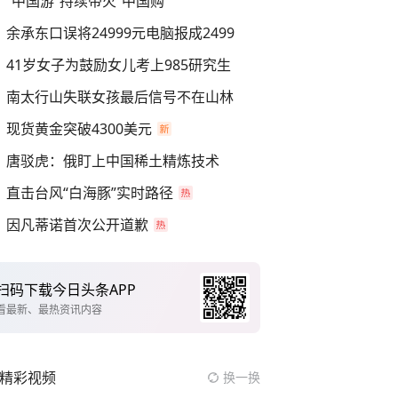
“中国游”持续带火“中国购”
余承东口误将24999元电脑报成2499
41岁女子为鼓励女儿考上985研究生
南太行山失联女孩最后信号不在山林
现货黄金突破4300美元
唐驳虎：俄盯上中国稀土精炼技术
直击台风“白海豚”实时路径
因凡蒂诺首次公开道歉
扫码下载今日头条APP
看最新、最热资讯内容
精彩视频
换一换