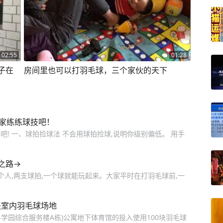
02:55
01:28
子在
房间里也可以打羽毛球，三个家伙的天下
在家练练球技吧！
球技吧! 一、球拍捡球法 不会用球拍捡球,说明你级别偏低。 用手
之路→
个人,两支球拍,一个球就能玩起来。大家平时在打羽毛球前,一
块室内羽毛球场地
科学园综合服务楼A栋)公寓地下体育馆的投入使用100块羽毛球