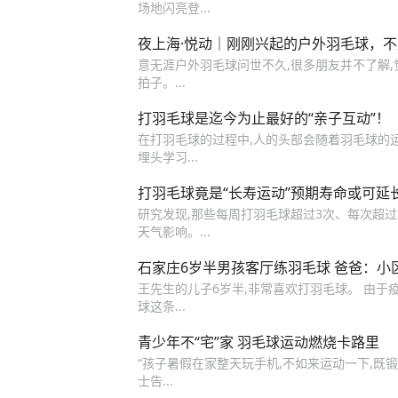
场地闪亮登...
夜上海·悦动｜刚刚兴起的户外羽毛球，
意无涯户外羽毛球问世不久,很多朋友并不了解,
拍子。...
打羽毛球是迄今为止最好的“亲子互动”！
在打羽毛球的过程中,人的头部会随着羽毛球的
埋头学习...
打羽毛球竟是“长寿运动”预期寿命或可延
研究发现,那些每周打羽毛球超过3次、每次超过3
天气影响。...
石家庄6岁半男孩客厅练羽毛球 爸爸：小
王先生的儿子6岁半,非常喜欢打羽毛球。 由于
球这条...
青少年不“宅”家 羽毛球运动燃烧卡路里
“孩子暑假在家整天玩手机,不如来运动一下,既
士告...