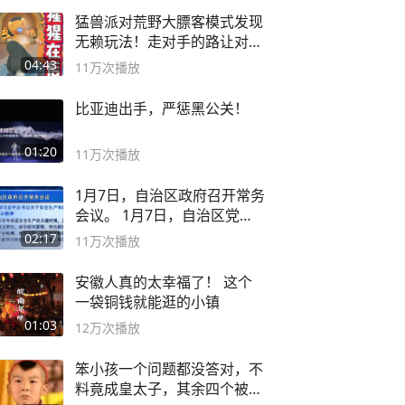
猛兽派对荒野大膘客模式发现
无赖玩法！走对手的路让对手
无路可走
04:43
11万
次播放
比亚迪出手，严惩黑公关！
01:20
11万
次播放
1月7日，自治区政府召开常务
会议。 1月7日，自治区党委
副书记
02:17
11万
次播放
安徽人真的太幸福了！ 这个
一袋铜钱就能逛的小镇
01:03
12万
次播放
笨小孩一个问题都没答对，不
料竟成皇太子，其余四个被处