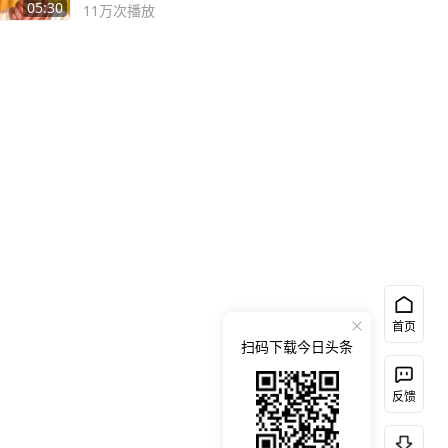
死
05:30
11万
次播放
首页
扫码下载今日头条
反馈