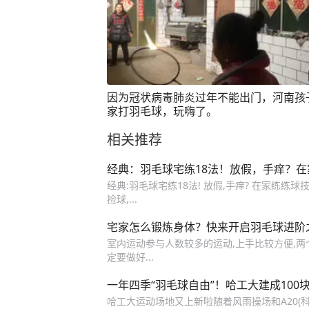
因为冠状病毒肺炎过年不能出门，河南孩
家打羽毛球，玩嗨了。
相关推荐
经典：羽毛球宅练18法！放假，手痒？
经典:羽毛球宅练18法! 放假,手痒? 在家练练
捡球,...
宅家怎么锻炼身体？快来开启羽毛球进阶
室内运动参与人数较多的运动,上手比较方便,两
定要做好...
一年四季“羽毛球自由”！哈工大建成100
哈工大运动场地又上新啦随着风雨操场和A20(