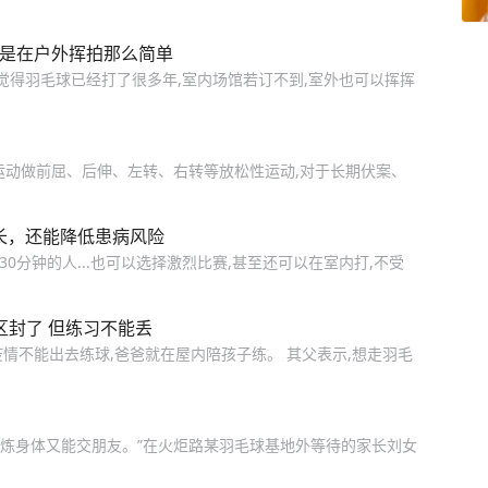
不是在户外挥拍那么简单
觉得羽毛球已经打了很多年,室内场馆若订不到,室外也可以挥挥
运动做前屈、后伸、左转、右转等放松性运动,对于长期伏案、
长，还能降低患病风险
0分钟的人...也可以选择激烈比赛,甚至还可以在室内打,不受
区封了 但练习不能丢
疫情不能出去练球,爸爸就在屋内陪孩子练。 其父表示,想走羽毛
锻炼身体又能交朋友。”在火炬路某羽毛球基地外等待的家长刘女