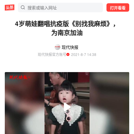
打开看看
4岁萌娃翻唱抗疫版《别找我麻烦》，
为南京加油
现代快报
现代快报官方账号
  2021-8-7 14:38