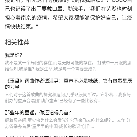
报记者，唱完这首防疫版的《别找我麻烦》，COCO自
己也记得了出门要戴口罩、勤洗手，“我们在芜湖也时刻
担心着南京的疫情，希望大家都能够保护好自己，让疫
情快快结束。”
相关推荐
我是谁？
我不是某一个局限的存在,而是无限可能的存在。 打破单一局限的思
维认知,我是谁? 我是生命,我是每一个需要去成为...
《玉盘》词曲作者谭淇尹：童声不必是糖纸，它有包裹星辰
的力量
人们对于这首歌曲的探究和追问,几乎从没间断过。它带着... 我参与
创办的童声合唱团“葫芦童声”已经有了一些比较有...
那些年的童谣，你还记得几首？
缠着母亲问,萤火虫为什么会发光? 它飞来飞去吃什么呢? ... 去年,江
苏省举办首届“童声里的中国·成长的歌谣”创作...