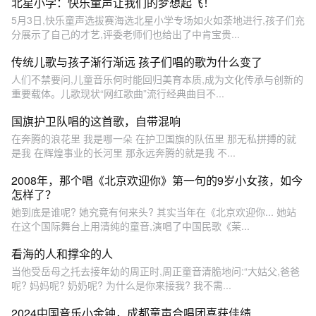
北星小学：快乐童声让我们的梦想起飞！
5月3日,快乐童声选拔赛海选北星小学专场如火如荼地进行,孩子们充
分展示了自己的才艺,评委老师们也给出了中肯宝贵...
传统儿歌与孩子渐行渐远 孩子们唱的歌为什么变了
人们不禁要问,儿童音乐何时能回归美育本质,成为文化传承与创新的
重要载体。儿歌现状“网红歌曲”流行经典曲目不...
国旗护卫队唱的这首歌，自带混响
在奔腾的浪花里 我是哪一朵 在护卫国旗的队伍里 那无私拼搏的就
是我 在辉煌事业的长河里 那永远奔腾的就是我 不...
2008年，那个唱《北京欢迎你》第一句的9岁小女孩，如今
怎样了？
她到底是谁呢? 她究竟有何来头? 其实当年在《北京欢迎你... 她站
在这个国际舞台上用清纯的童音,演唱了中国民歌《茉...
看海的人和撑伞的人
当他受岳母之托去接年幼的周正时,周正童音清脆地问:“大姑父,爸爸
呢? 妈妈呢? 奶奶呢? 为什么是你来接我? 我不需...
2024中国音乐小金钟，成都童声合唱团喜获佳绩