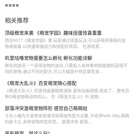
====
相关推荐
顶级橙宠来袭 《萌宠学园》趣味扭蛋惊喜重重
而在9377《萌宠学园》里,玩家通过扭蛋玩法,可以获得高等级的宠
物或装备,以快速增强战力和搭配好阵容。 在游戏里...
叽里咕噜宠物蛋要怎么孵化 孵化功能详解
孵化则是另一个获得宠物的途径,只需投入各种素材就能随机获得不
同的宠物,通过不同的配方,可以大幅提升特定属性宠...
《萌宠大乱斗》百变萌宠随心搭配
《萌宠大乱斗》的游戏画面精致清新,富有动画观感,吸收了... 更有百
种Q萌宠物萌动你的心。 在《萌宠大乱斗》中,宠物...
部落冲突激萌宠物阵形 感觉自己萌萌哒
今天小编为大家带来部落冲突萌宠阵型大合集,卡哇伊hello kitty,萌萌
的皮卡丘,多种宠物阵型欣赏。 部落冲突 部落...
家有萌宠，就这么玩！