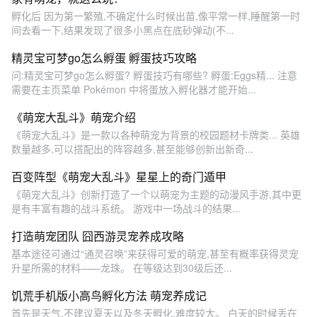
孵化后 因为第一繁殖,不确定什么时候出苗,像平常一样,睡醒第一时
间去看一下,结果发现了很多小黑点在底砂弹动(不...
精灵宝可梦go怎么孵蛋 孵蛋技巧攻略
问:精灵宝可梦go怎么孵蛋? 孵蛋技巧有哪些? 孵蛋:Eggs精... 注意
需要在主页菜单 Pokémon 中将蛋放入孵化器才能开始...
《萌宠大乱斗》萌宠介绍
《萌宠大乱斗》是一款以各种萌宠为背景的校园题材卡牌类... 英雄
数量越多,可以搭配出的阵容越多,甚至能够创新出新奇...
百变阵型《萌宠大乱斗》星星上的奇门遁甲
《萌宠大乱斗》创新打造了一个以萌宠为主题的动漫风手游,其中更
是有丰富有趣的战斗系统。 游戏中一场战斗的结果...
打造萌宠团队 囧西游灵宠养成攻略
基本途径可通过“通灵召唤”来获得可爱的萌宠,甚至有概率获得灵宠
升星所需的材料——龙珠。 在等级达到30级后还...
饥荒手机版小高鸟孵化方法 萌宠养成记
首先是天气,不建议夏天以及冬天孵化,难度较大。 白天的时候丢在