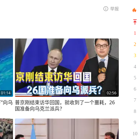
举报
1
2
3
4
5
6
01:14
02:56
7
”向乌
普京刚结束访华回国，就收到了一个噩耗，26
国准备向乌克兰派兵？
8
9
10