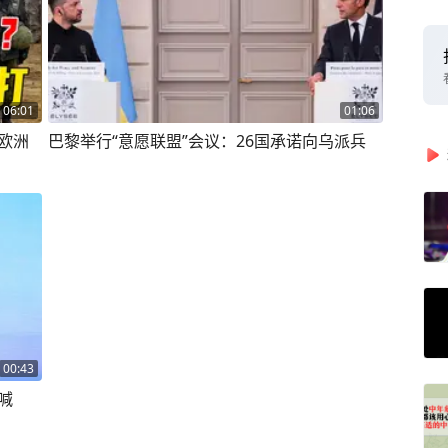
06:01
01:06
欧洲
巴黎举行“意愿联盟”会议：26国承诺向乌派兵
00:43
喊