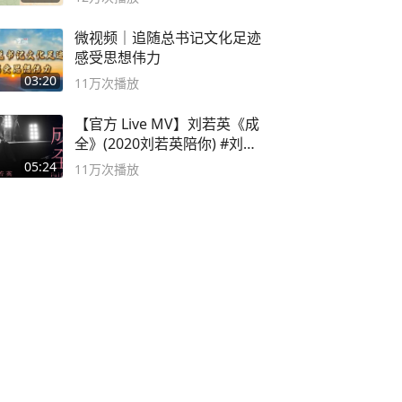
微视频｜追随总书记文化足迹
感受思想伟力
03:20
11万
次播放
【官方 Live MV】刘若英《成
全》(2020刘若英陪你) #刘若
英 #成全
05:24
11万
次播放