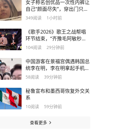
女子称名创优品一次性内裤让
自己“颜面尽失”，穿出门只剩
下一条松紧带，品牌回应：已
349
阅读
1小时前
启动紧急调查
《歌手2026》歌王之战帮唱
环节结束，“齐豫毛阿敏秒了”
冲上热搜；胡彦斌第一、齐豫
104
阅读
29分钟前
第二、万妮达第三
中国游客在景福宫偶遇韩国总
统李在明，李在明拿起手机和
游客自拍合影
58
阅读
39分钟前
秘鲁宣布和墨西哥恢复外交关
系
10
阅读
59分钟前
查看更多