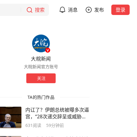
搜索
消息
发布
登录
大皖新闻
大皖新闻官方账号
关注
TA的热门作品
内讧了？伊朗总统被曝多次逼
宫，“28次递交辞呈或威胁辞
职”，直到最高领袖发出最后
631
阅读
59分钟前
警告才消停；伊朗外长将不再
参与美伊谈判，被骂卖国贼