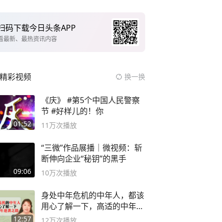
扫码下载今日头条APP
看最新、最热资讯内容
精彩视频
换一换
《庆》 #第5个中国人民警察
节 #好样儿的！你
01:52
11万
次播放
“三微”作品展播｜微视频：斩
断伸向企业“秘钥”的黑手
09:06
10万
次播放
身处中年危机的中年人，都该
用心了解一下，高适的中年逆
袭之路
12:57
12万
次播放