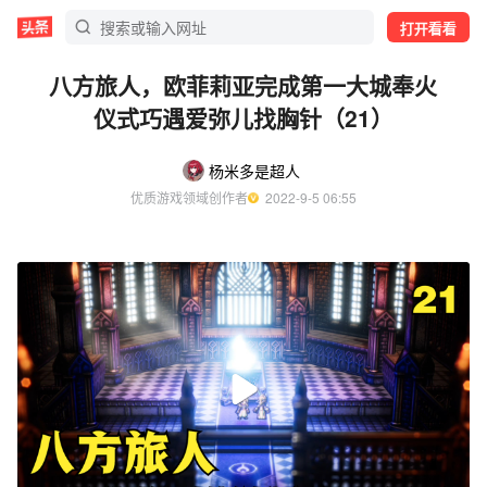
打开看看
八方旅人，欧菲莉亚完成第一大城奉火
仪式巧遇爱弥儿找胸针（21）
杨米多是超人
优质游戏领域创作者
  2022-9-5 06:55