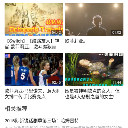
行。P15
54:42
01:02
【Switch】【歧路旅人】神
欧菲莉亚。
官-欧菲莉亚，激斗魔狼赫罗
威涅！P16
02:45
11:44
欧菲莉亚·马里诺夫，意大利
她是被神明钦点的女人，但
女排二传手比赛亮点
也是4大悲剧之首的女主!
相关推荐
2015际新锐话剧季第三场：哈姆雷特
因此,我近期看过的《哈姆雷特》就有同一演员扮演哈姆雷特和哈姆