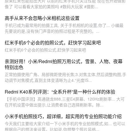
原来红米也能拍出大片 以前的红米手机只关注性能 现在也开始做影
像了 可以看看大家拍的美照吗 #数码大玩家 #摄影...
高手从来不会忽略小米相机这些设置
手机已成为最常用的拍摄工具, 关于手机相机的设置,你了... 小编最
先要说的是,没有快门声音的拍照过程是不完整的。...
红米手机6个必会的拍照公式，赶快学习起来吧
红米手机6个必会的拍照公式,赶快学习起来吧
亲测好用！小米/Redmi拍照万用公式，雪景、人物、夜幕
特别出色
正常拍摄使用广角、局部微距使用长焦;3.对焦主体,然后调整构图,手
动调节对焦模式,直到主体变清晰为止4.“光度IS...
Redmi K40系列评测：“全系升杯”是一种什么样的体验
【手机中国评测】高通骁龙888,三星E4屏幕、120Hz刷新率... 大可
在开机设置中做出提示,让消费者自己选择刷新率。除...
小米手机拍照技巧，超详细，超实用的专业拍照功能介绍
今天我们主要给大家介绍一下小米手机的专业拍照模式,如... 也可以
根据自己的想法来设置。比如说,你想整个照片风格...