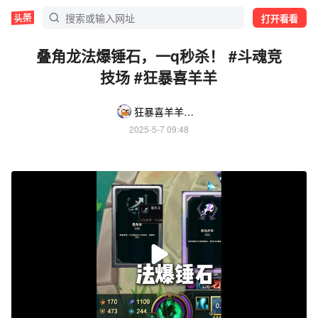
打开看看
叠角龙法爆锤石，一q秒杀！ #斗魂竞
技场 #狂暴喜羊羊
狂暴喜羊羊8o3i
2025-5-7 09:48