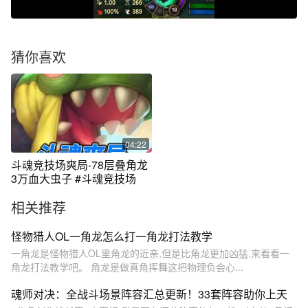
猜你喜欢
04:22
斗魂竞技场爽局-78层叠角龙
3万血大虫子 #斗魂竞技场
相关推荐
怪物猎人OL一角龙怎么打一角龙打法教学
一角龙是怪物猎人OL里角龙的近亲,但是比角龙更加凶猛,来看看一
角龙打法教学吧。 角龙是做真角挥舞这把物理负会心...
魂师对决：全战斗场景阵容汇总更新！33套阵容助你上天