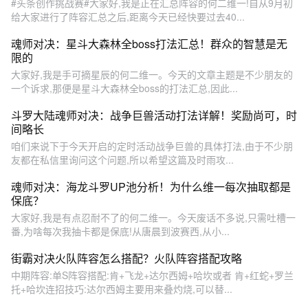
#头条创作挑战赛#大家好,我是正在汇总阵容的何二维一!自从9月初
给大家进行了阵容汇总之后,距离今天已经快要过去40...
魂师对决：星斗大森林全boss打法汇总！群众的智慧是无
限的
大家好,我是手可摘星辰的何二维一。今天的文章主题是不少朋友的
一个诉求,那便是星斗大森林全boss的打法汇总,因此...
斗罗大陆魂师对决：战争巨兽活动打法详解！奖励尚可，时
间略长
咱们来说下于今天开启的定时活动战争巨兽的具体打法,由于不少朋
友都在私信里询问这个问题,所以希望这篇及时雨攻...
魂师对决：海龙斗罗UP池分析！为什么维一每次抽取都是
保底？
大家好,我是有点忍耐不了的何二维一。今天废话不多说,只需吐槽一
番,为啥每次我抽卡都是保底!从唐晨到波赛西,从小...
街霸对决火队阵容怎么搭配？火队阵容搭配攻略
中期阵容:单S阵容搭配:肯+飞龙+达尔西姆+哈坎或者 肯+红蛇+罗兰
托+哈坎连招技巧:达尔西姆主要用来叠灼烧,可以替...