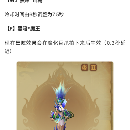
【W】黑暗*出鞘
冷却时间由6秒调整为7.5秒
【F】黑暗*魔王
现在晕眩效果会在魔化巨爪拍下来后生效（0.3秒延
迟）