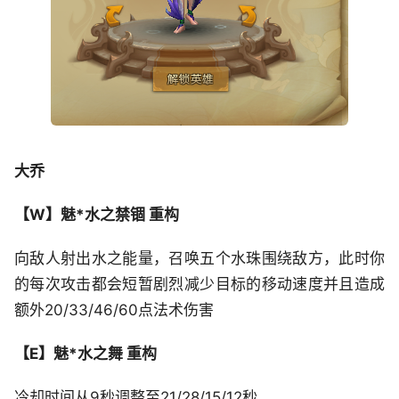
大乔
【W】魅*水之禁锢 重构
向敌人射出水之能量，召唤五个水珠围绕敌方，此时你
的每次攻击都会短暂剧烈减少目标的移动速度并且造成
额外20/33/46/60点法术伤害
【E】魅*水之舞 重构
冷却时间从9秒调整至21/28/15/12秒