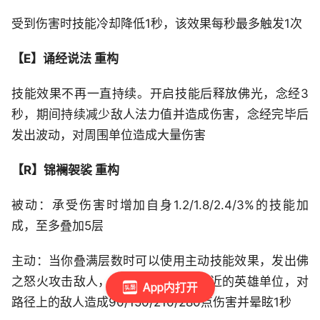
受到伤害时技能冷却降低1秒，该效果每秒最多触发1次
【E】诵经说法 重构
技能效果不再一直持续。开启技能后释放佛光，念经3
秒，期间持续减少敌人法力值并造成伤害，念经完毕后
发出波动，对周围单位造成大量伤害
【R】锦襕袈裟 重构
被动：承受伤害时增加自身1.2/1.8/2.4/3%的技能加
成，至多叠加5层
主动：当你叠满层数时可以使用主动技能效果，发出佛
之怒火攻击敌人，怒火会自动追击最近的英雄单位，对
App内打开
路径上的敌人造成90/150/210/280点伤害并晕眩1秒