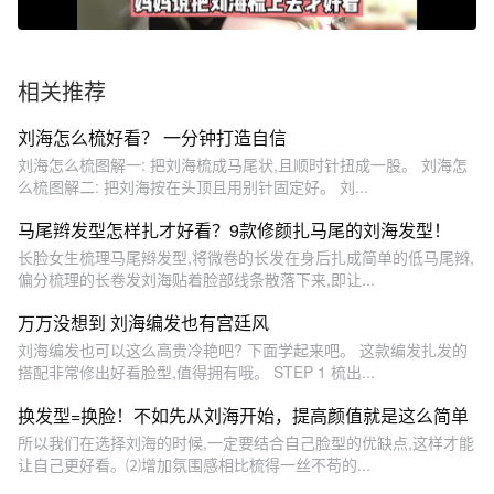
相关推荐
刘海怎么梳好看？ 一分钟打造自信
刘海怎么梳图解一: 把刘海梳成马尾状,且顺时针扭成一股。 刘海怎
么梳图解二: 把刘海按在头顶且用别针固定好。 刘...
马尾辫发型怎样扎才好看？9款修颜扎马尾的刘海发型！
长脸女生梳理马尾辫发型,将微卷的长发在身后扎成简单的低马尾辫,
偏分梳理的长卷发刘海贴着脸部线条散落下来,即让...
万万没想到 刘海编发也有宫廷风
刘海编发也可以这么高贵冷艳吧? 下面学起来吧。 这款编发扎发的
搭配非常修出好看脸型,值得拥有哦。 STEP 1 梳出...
换发型=换脸！不如先从刘海开始，提高颜值就是这么简单
所以我们在选择刘海的时候,一定要结合自己脸型的优缺点,这样才能
让自己更好看。⑵增加氛围感相比梳得一丝不苟的...