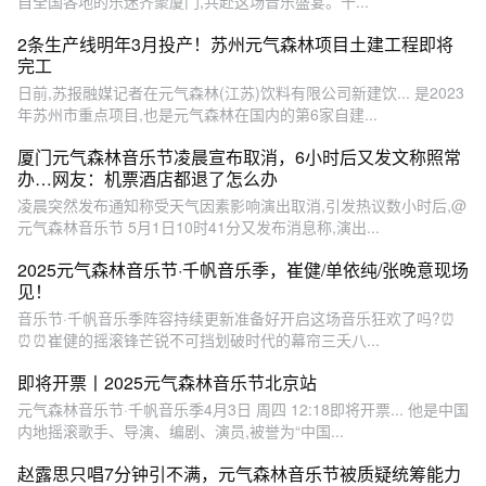
自全国各地的乐迷齐聚厦门,共赴这场音乐盛宴。十...
2条生产线明年3月投产！苏州元气森林项目土建工程即将
完工
日前,苏报融媒记者在元气森林(江苏)饮料有限公司新建饮... 是2023
年苏州市重点项目,也是元气森林在国内的第6家自建...
厦门元气森林音乐节凌晨宣布取消，6小时后又发文称照常
办…网友：机票酒店都退了怎么办
凌晨突然发布通知称受天气因素影响演出取消,引发热议数小时后,@
元气森林音乐节 5月1日10时41分又发布消息称,演出...
2025元气森林音乐节·千帆音乐季，崔健/单依纯/张晚意现场
见！
音乐节·千帆音乐季阵容持续更新准备好开启这场音乐狂欢了吗?⏰
⏰⏰崔健的摇滚锋芒锐不可挡划破时代的幕帘三夭八...
即将开票丨2025元气森林音乐节北京站
元气森林音乐节·千帆音乐季4月3日 周四 12:18即将开票... 他是中国
内地摇滚歌手、导演、编剧、演员,被誉为“中国...
赵露思只唱7分钟引不满，元气森林音乐节被质疑统筹能力