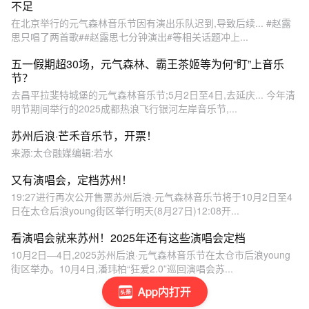
不足
在北京举行的元气森林音乐节因有演出乐队迟到,导致后续... #赵露
思只唱了两首歌##赵露思七分钟演出#等相关话题冲上...
五一假期超30场，元气森林、霸王茶姬等为何“盯”上音乐
节？
去昌平拉斐特城堡的元气森林音乐节;5月2日至4日,去延庆... 今年清
明节期间举行的2025成都热浪飞行银河左岸音乐节,...
苏州后浪·芒禾音乐节，开票！
来源:太仓融媒编辑:若水
又有演唱会，定档苏州！
19:27进行再次公开售票苏州后浪·元气森林音乐节将于10月2日至4
日在太仓后浪young街区举行明天(8月27日)12:08开...
看演唱会就来苏州！2025年还有这些演唱会定档
10月2日—4日,2025苏州后浪·元气森林音乐节在太仓市后浪young
街区举办。10月4日,潘玮柏“狂爱2.0”巡回演唱会苏...
App内打开