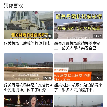
猜你喜欢
00:28
04:24
韶关机场已建成等着你们哦
韶关丹霞机场航站楼基本完
工，韶关人即将实现自己的
飞天梦想
05:08
05:27
韶关丹霞机场将是广东省第9
韶关“桂头”机场：建设情况来
个民用机场，位于于乳源县
了，很多人去拍照打卡，成
桂头镇
网红啦