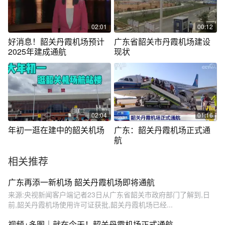
02:01
00:12
好消息！韶关丹霞机场预计
广东省韶关市丹霞机场建设
2025年建成通航
现状
02:04
01:16
年初一逛在建中的韶关机场
广东：韶关丹霞机场正式通
航
相关推荐
广东再添一新机场 韶关丹霞机场即将通航
来源:央视新闻客户端记者23日从广东省韶关市政府部门了解到,日
前,韶关丹霞机场使用许可证获批,韶关丹霞机场已经...
视频+多图｜就在今天！韶关丹霞机场正式通航