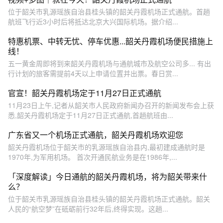
位于韶关市乳源瑶族自治县桂头镇的韶关丹霞机场正式通航。首趟
航班飞行近3小时后将抵达北京大兴国际机场。据介绍...
特惠机票、中转无忧、停车优惠...韶关丹霞机场便民措施上
线！
五一黄金周即将到来韶关丹霞机场与通航城市及航空公司多... 有出
行计划的旅客需提前4天以上申请位置并出票。春日赏...
官宣！韶关丹霞机场定于11月27日正式通航
11月23日上午,记者从韶关市人民政府新闻办召开的新闻发布会上获
悉,韶关丹霞机场定于11月27日正式通航,首趟航班由...
广东省又一个机场正式通航，韶关丹霞机场欢迎您
韶关丹霞机场位于韶关市的乳源瑶族自治县内,最初建成通航时是
1970年,为军用机场。 首次开通民航业务是在1986年,...
「深度解读」今日通航的韶关丹霞机场，将为韶关带来什
么？
位于韶关市乳源瑶族自治县桂头镇的韶关丹霞机场正式通航。韶关
人民的“航空梦”在砥砺前行32年后,终得实现。这趟...