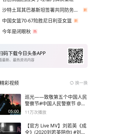
沙特土耳其巴基斯坦签署共同防务协议
中国女篮70-67险胜尼日利亚女篮
今年是闭眼秋
扫码下载今日头条APP
看最新、最热资讯内容
精彩视频
换一换
巡光——致敬第五个中国人民
警察节#中国人民警察节 @抖
音小助手
05:00
11万
次播放
【官方 Live MV】刘若英《成
全》(2020刘若英陪你) #刘若