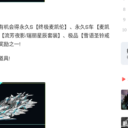
8
9
，有机会得永久S【终极麦凯伦】、永久S车【麦凯
10
【流芳夜影/瑞丽星辰套装】、极品【雪语圣铃戒
奖励之一!
道具!