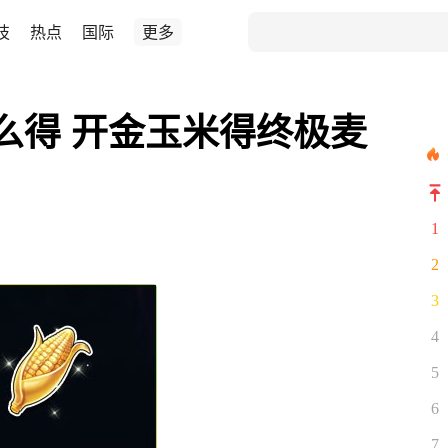
技
热点
国际
更多
么得 开金玉米得终极麦
1
2
3
4
5
6
7