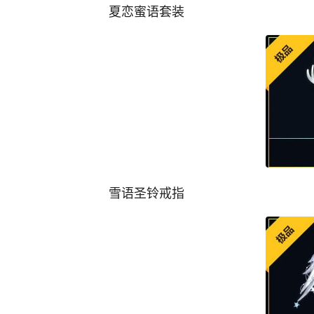
夏恋蜜语套装
雪语圣铃戒指