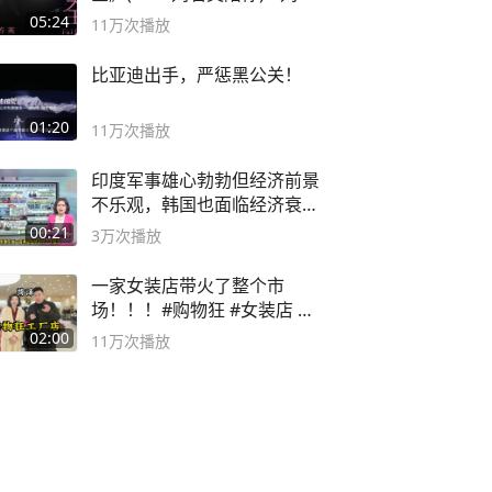
英 #成全
05:24
11万
次播放
比亚迪出手，严惩黑公关！
01:20
11万
次播放
印度军事雄心勃勃但经济前景
不乐观，韩国也面临经济衰退
风险
00:21
3万
次播放
一家女装店带火了整个市
场！！！#购物狂 #女装店 #
高品质女装
02:00
11万
次播放