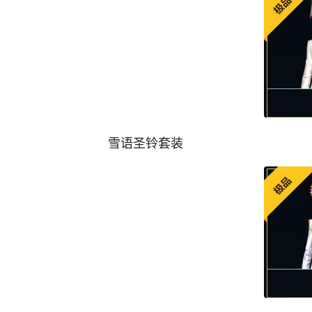
雪语圣铃套装