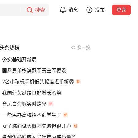
搜索
消息
发布
登录
头条热榜
换一换
夯实基础开新局
国乒男单横滨冠军赛全军覆没
2名小孩玩手机低头幅度近乎折叠
我国外贸延续良好增长态势
台风白海豚实时路径
一些民办高校招不到学生了
女子称面试大概率失败但很开心
名创优品回应女子吐槽内裤质量差