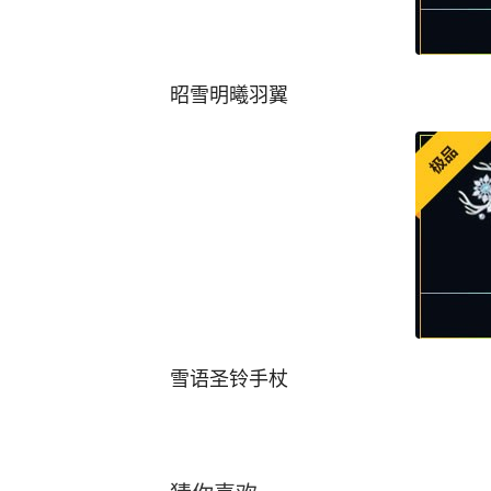
昭雪明曦羽翼
雪语圣铃手杖