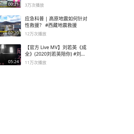
风险
00:21
3万
次播放
应急科普 | 高原地震如何针对
性救援？ #西藏地震救援
02:20
12万
次播放
【官方 Live MV】刘若英《成
全》(2020刘若英陪你) #刘若
英 #成全
05:24
11万
次播放