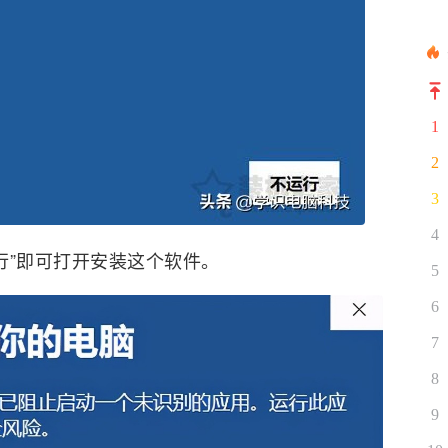
1
2
3
4
行”即可打开安装这个软件。
5
6
7
8
9