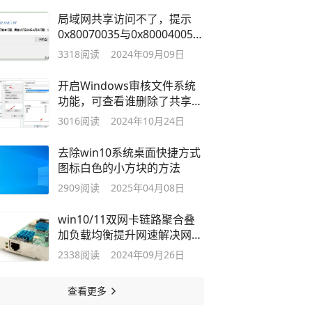
局域网共享访问不了，提示
0x80070035与0x80004005错
误解决方法
3318
阅读
2024年09月09日
开启Windows审核文件系统
功能，可查看谁删除了共享里
面的文件
3016
阅读
2024年10月24日
去除win10系统桌面快捷方式
图标白色的小方块的方法
2909
阅读
2025年04月08日
win10/11双网卡链路聚合叠
加负载均衡提升网速解决网卡
网速瓶颈！
2338
阅读
2024年09月26日
查看更多