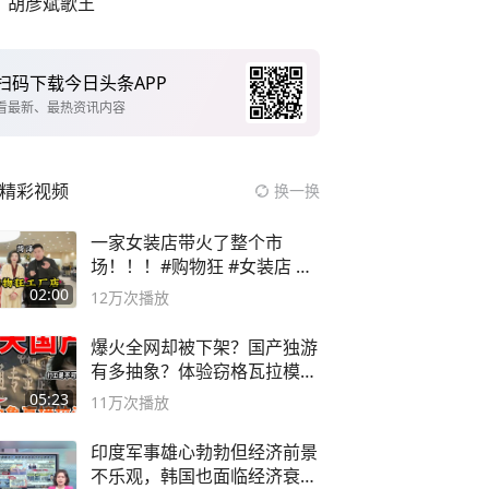
胡彦斌歌王
扫码下载今日头条APP
看最新、最热资讯内容
精彩视频
换一换
一家女装店带火了整个市
场！！！#购物狂 #女装店 #
高品质女装
02:00
12万
次播放
爆火全网却被下架？国产独游
有多抽象？体验窃格瓦拉模拟
器！
05:23
11万
次播放
印度军事雄心勃勃但经济前景
不乐观，韩国也面临经济衰退