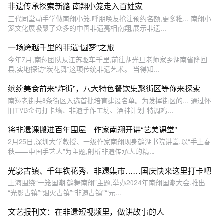
非遗传承探索新路 南翔小笼走入百姓家
三代同堂动手学做南翔小笼,呼朋唤友抢注预约名额,更多稚... 南翔小
笼文化展吸聚了众多的中国非遗亮相南翔,展示非遗...
一场跨越千里的非遗“圆梦”之旅
今年7月,南翔团队从江苏驱车千里,前往胡光旦老师家乡湖南省隆回
县,实地探访“炭花舞”这项传统非遗艺术。 当得知...
缤纷美食前来“炸街”，八大特色餐饮集聚街区等你来探索
南翔老街共8条街区入选首批培育建设名单。为发挥街区的... 通过怀
旧TVB金句打卡墙、非遗手作工坊、酒神计划-特调鸡...
将非遗课搬进百年围屋！作家南翔开讲“艺美课堂”
2月25日,深圳大学教授、一级作家南翔现身鹤湖书院讲堂,以“手上春
秋——中国手艺人”为主题,剖析非遗传承人的精...
光影古镇、千年铁花秀、非遗集市……国庆快来这里打卡吧
上海围绕“一笼国潮·鹤舞南翔”主题,举办2024年南翔国潮大会,推出
“光影古镇”“烟火古镇”“非遗古镇”“‘元...
文艺报刊文：在非遗短视频里，做讲故事的人