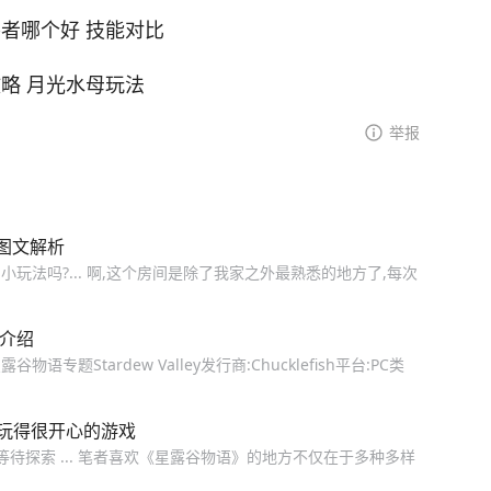
和捕兽者哪个好 技能对比
母攻略 月光水母玩法
举报
图文解析
法吗?... 啊,这个房间是除了我家之外最熟悉的地方了,每次
舍介绍
Stardew Valley发行商:Chucklefish平台:PC类
人玩得很开心的游戏
待探索 ... 笔者喜欢《星露谷物语》的地方不仅在于多种多样