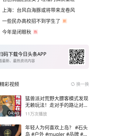
上海：台风白海豚或将带来龙卷风
一些民办高校招不到学生了
今年是闭眼秋
扫码下载今日头条APP
看最新、最热资讯内容
精彩视频
换一换
猛兽派对荒野大膘客模式发现
无赖玩法！走对手的路让对手
无路可走
04:43
11万
次播放
年轻人为何喜欢上岛？ #石头
岛 #户外 #mugler #品牌 #足