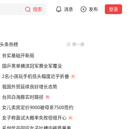
搜索
消息
发布
登录
头条热榜
换一换
夯实基础开新局
国乒男单横滨冠军赛全军覆没
2名小孩玩手机低头幅度近乎折叠
我国外贸延续良好增长态势
台风白海豚实时路径
女儿卖房定价9000被母亲7500签约
女子称面试大概率失败但很开心
名创优品回应女子吐槽内裤质量差