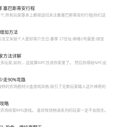
安在哪 塞巴斯蒂安行程
个,所有玩家基本上都很迫切关注着塞巴斯蒂安的行程(你们这
度增加方法
艾米丽个人爱好简介生日:春季 27住址:柳巷2号最爱:绿宝
入家方法详解
家,如何... 这就算NPC住进你家里了。 然后你得给NPC设
走90%弯路
独特的农场题材沙盒游戏风格,吸引了无数玩家踏入这片神奇的
程攻略
经典日式农场经营RPG游戏。 喜欢牧场物语系列的玩家一定不会陌生。