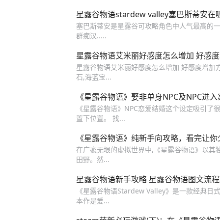
星露谷物语stardew valley塞巴斯蒂
塞巴斯蒂安是星露谷可攻略角色中人气最高的一
群痴汉.....
星露谷物语艾米丽好感度怎么增加 好感
星露谷物语艾米丽好感度怎么增加 好感度增加方法
石,海蓝宝...
《星露谷物语》娶非单身NPC及NPC进
《星露谷物语》NPC恋爱结婚这个设定吸引了很多玩
置下位置。 找...
《星露谷物语》纯新手向攻略，看完让你少
在广袤无垠的虚拟世界中,《星露谷物语》以其
田野。然...
星露谷物语新手攻略 星露谷物语图文流
《星露谷物语Stardew Valley》是一款
本作是爱...