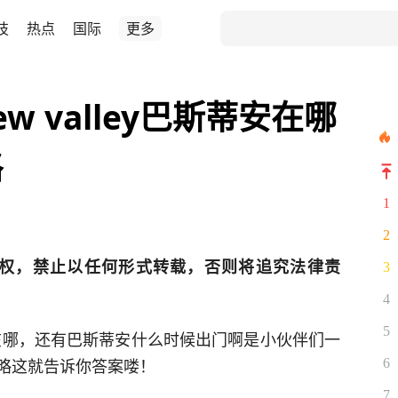
技
热点
国际
更多
ew valley巴斯蒂安在哪
略
1
2
权，禁止以任何形式转载，否则将追究法律责
3
4
5
巴斯蒂安在哪，还有巴斯蒂安什么时候出门啊是小伙伴们一
略这就告诉你答案喽！
6
7