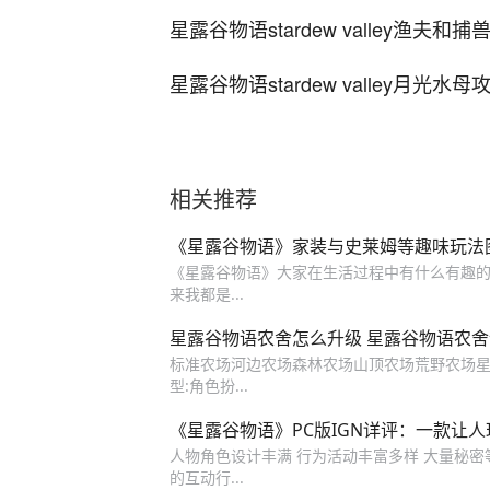
星露谷物语stardew valley渔夫
星露谷物语stardew valley月光水
相关推荐
《星露谷物语》家装与史莱姆等趣味玩法
《星露谷物语》大家在生活过程中有什么有趣的小玩
来我都是...
星露谷物语农舍怎么升级 星露谷物语农
标准农场河边农场森林农场山顶农场荒野农场星露谷物语专题
型:角色扮...
《星露谷物语》PC版IGN详评：一款让
人物角色设计丰满 行为活动丰富多样 大量秘密等
的互动行...