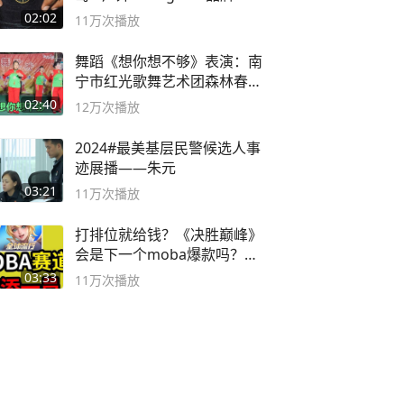
球流氓
02:02
11万
次播放
舞蹈《想你想不够》表演：南
宁市红光歌舞艺术团森林春红
舞蹈队。
02:40
12万
次播放
2024#最美基层民警候选人事
迹展播——朱元
03:21
11万
次播放
打排位就给钱？《决胜巅峰》
会是下一个moba爆款吗？#
决胜巅峰
03:33
11万
次播放