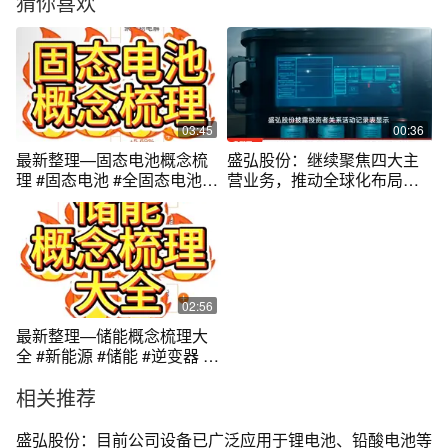
猜你喜欢
03:45
00:36
最新整理—固态电池概念梳
盛弘股份：继续聚焦四大主
理 #固态电池 #全固态电池 #
营业务，推动全球化布局与
锂电池 #新能源 #固态电池概
技术创新
念股
02:56
最新整理—储能概念梳理大
全 #新能源 #储能 #逆变器 #
固态电池 #储能概念股
相关推荐
盛弘股份：目前公司设备已广泛应用于锂电池、铅酸电池等