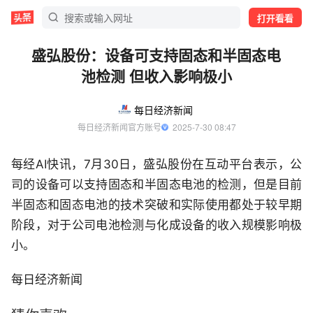
打开看看
盛弘股份：设备可支持固态和半固态电
池检测 但收入影响极小
每日经济新闻
每日经济新闻官方账号
  2025-7-30 08:47
每经AI快讯，7月30日，盛弘股份在互动平台表示，公
司的设备可以支持固态和半固态电池的检测，但是目前
半固态和固态电池的技术突破和实际使用都处于较早期
阶段，对于公司电池检测与化成设备的收入规模影响极
小。
每日经济新闻