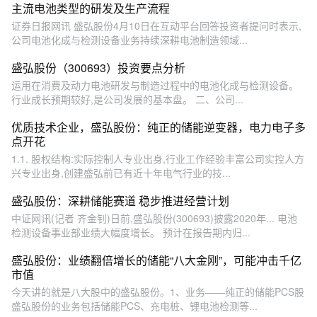
主流电池类型的研发及生产流程
证券日报网讯 盛弘股份4月10日在互动平台回答投资者提问时表示,
公司电池化成与检测设备业务持续深耕电池制造领域...
盛弘股份（300693）投资要点分析
运用在消费及动力电池研发与制造过程中的电池化成与检测设备。
行业成长预期较好,是公司发展的基本盘。 二、公司...
优质技术企业，盛弘股份：纯正的储能逆变器，电力电子多
点开花
1.1. 股权结构:实际控制人专业出身,行业工作经验丰富公司实控人方
兴专业出身,创建盛弘前已有近十年电气行业的技...
盛弘股份：深耕储能赛道 稳步推进经营计划
中证网讯(记者 齐金钊)日前,盛弘股份(300693)披露2020年... 电池
检测设备事业部业绩大幅度增长。 预计在报告期内归...
盛弘股份：业绩翻倍增长的储能“八大金刚”，可能冲击千亿
市值
今天讲的就是八大股中的盛弘股份。1、业务——纯正的储能PCS股
盛弘股份的业务包括储能PCS、充电桩、锂电池检测等...