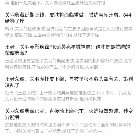
事,咱们一起来看下。关羽赤兔摩托品质升级关羽在很...
关羽典藏延期上线，皮肤将面临重做，誓约宝库开启，844
给狮子座
所以,关羽的这款皮肤,官方延期的主要原因应该就是在对其进行重做
修改,皮肤的话,后面再次登场的时候,摩托车这个赋...
王者：关羽赤影疾锋PK诸葛亮星域神启！谁才是最拉胯的
荣耀典藏？
王者荣耀正式官宣了关羽的典藏皮肤,是关羽的机甲摩托车皮肤,名字
叫做赤影疾锋,在玩家中产生了不少的讨论,大家都...
王者荣耀：关羽摩托皮下架，与被举报不戴头盔有关，策划
凌乱了
距离《王者荣耀》上一款荣耀典藏皮肤推出仅三个月,本月... 策划给
关羽设计成骑摩托的形象确实很有新意,但同样也存...
关羽荣耀典藏官宣，直接骑上摩托车，火焰特效超帅，秒变
异能者
这款皮肤最大的特点就是关羽不骑马了,而是使用了全新的创意摩托
车。同时关羽也变成了异能者,摩托车充满了异能,手...