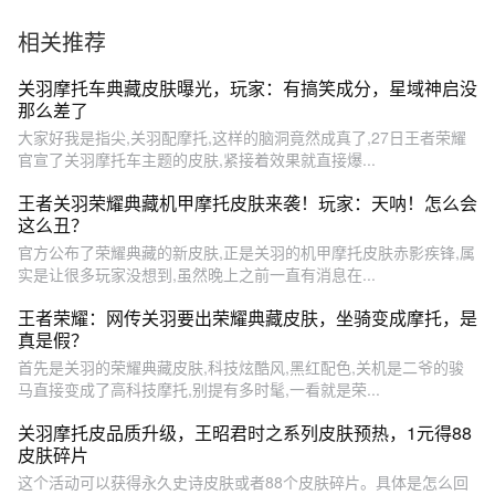
相关推荐
关羽摩托车典藏皮肤曝光，玩家：有搞笑成分，星域神启没
那么差了
大家好我是指尖,关羽配摩托,这样的脑洞竟然成真了,27日王者荣耀
官宣了关羽摩托车主题的皮肤,紧接着效果就直接爆...
王者关羽荣耀典藏机甲摩托皮肤来袭！玩家：天呐！怎么会
这么丑？
官方公布了荣耀典藏的新皮肤,正是关羽的机甲摩托皮肤赤影疾锋,属
实是让很多玩家没想到,虽然晚上之前一直有消息在...
王者荣耀：网传关羽要出荣耀典藏皮肤，坐骑变成摩托，是
真是假？
首先是关羽的荣耀典藏皮肤,科技炫酷风,黑红配色,关机是二爷的骏
马直接变成了高科技摩托,别提有多时髦,一看就是荣...
关羽摩托皮品质升级，王昭君时之系列皮肤预热，1元得88
皮肤碎片
这个活动可以获得永久史诗皮肤或者88个皮肤碎片。具体是怎么回