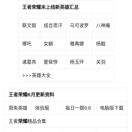
王者荣耀未上线新英雄汇总
蔡文姬
成吉思汗
马可波罗
八神庵
哪吒
女蜗
雅典娜
杨戬
诸葛亮
夏侯惇
杨玉环
关羽
>>>英雄大全
王者荣耀6月更新资料
周免英雄
体验服
每日一题6.6
电脑版下载
王者
荣耀
精品合集