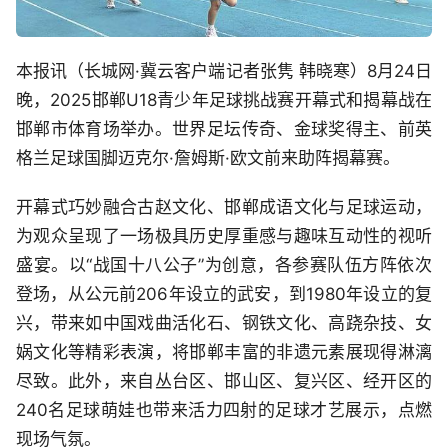
本报讯（长城网·冀云客户端记者张隽 韩晓寒）8月24日
晚，2025邯郸U18青少年足球挑战赛开幕式和揭幕战在
邯郸市体育场举办。世界足坛传奇、金球奖得主、前英
格兰足球国脚迈克尔·詹姆斯·欧文前来助阵揭幕赛。
开幕式巧妙融合古赵文化、邯郸成语文化与足球运动，
为观众呈现了一场极具历史厚重感与趣味互动性的视听
盛宴。以“战国十八公子”为创意，各参赛队伍方阵依次
登场，从公元前206年设立的武安，到1980年设立的复
兴，带来如中国戏曲活化石、钢铁文化、高跷杂技、女
娲文化等精彩表演，将邯郸丰富的非遗元素展现得淋漓
尽致。此外，来自丛台区、邯山区、复兴区、经开区的
240名足球萌娃也带来活力四射的足球才艺展示，点燃
现场气氛。