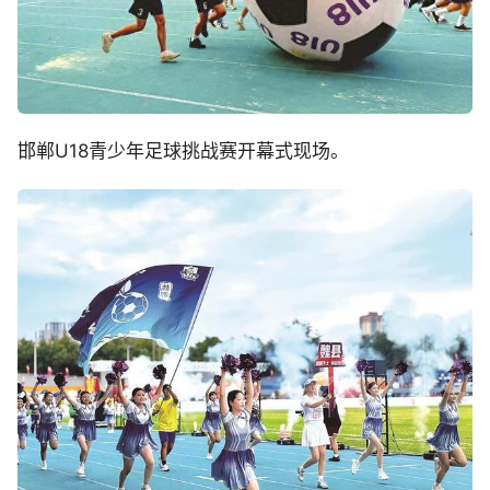
邯郸U18青少年足球挑战赛开幕式现场。