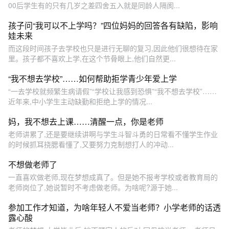
00后学生有的只有几岁之差四舍五入就是同龄人隔阂...
孩子问“我可以不上学吗？”四位妈妈的回答各有缺陷，影响
娃未来
而这段时间孩子去学校也只是进行无聊的复习,因此他们很想待在家
里。孩子都不喜欢上学,在这个节骨眼上,他们自然更...
“我不想去学校”……如何帮助拒学青少年爱上学
“一去学校就频繁生病请假”“学校让我感到恐惧”“我不想去学校”……
近年来,中小学生主动缺勤和拒绝上学的情况...
妈，我不想去上课……清醒一点，你是老师
老师讲累了,还是要继续讲啊与学生斗智斗勇的日常看不懂学生作业
的时候抓耳挠腮看懂了,又要努力克制想打人的冲动...
不想做老师了
一直喜欢做老师,现在梦想成真了。但是她不报考学校或者教育局的
老师岗位了,她说暂时不考虑做老师。为啥呢?源于她...
参加工作才知道，为啥年轻人不爱当老师？小学老师的话透
露心酸