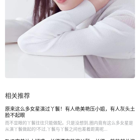
相关推荐
原来这么多女星演过丫鬟！有人绝美艳压小姐，有人灰头土
脸不起眼
而不显眼的丫鬟往往只能做配。只是没想到,圈内竟有这么多女星是
从演丫鬟做起的!不过,丫鬟与丫鬟之间也差着距离呢...