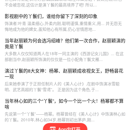
不会被忽视,这估计是演丫鬟的最高境界了吧! 所以...
影视剧中的丫鬟们，谁给你留下了深刻的印象
饰演者:叶青 温柔细心,外柔内刚,聪明谨慎,重情重义,用... 并无怨无
悔地成为他的婢女,虽知他心有所属,仍心甘情愿地...
当年赵丽颖为何会选冯绍峰？他们第一次合作，赵丽颖演的
竟是丫鬟
大多数人仅仅知道两人在18年一同主演的《西游记女儿国》... 在这
部剧当中,赵丽颖所饰演的仅仅是一位小配角丫鬟文雁...
演过丫鬟的8大女神：杨幂、赵丽颖成收视女王，舒畅昙花
一现
后来她参演了于正担任制片人的《美人心计》,在剧中饰演冰雪聪
明、武艺高超的丫鬟“雪鸢”。 正是因为这个角色,于...
当年林心如的三个“丫鬟”，如今一个比一个火！杨幂都不算
啥
先说第一个“丫鬟”——杨幂。杨幂曾经在《美人心计》中饰演林心如
的丫鬟。2010年,林心如34岁,杨幂则初出茅庐,刚...
App内打开