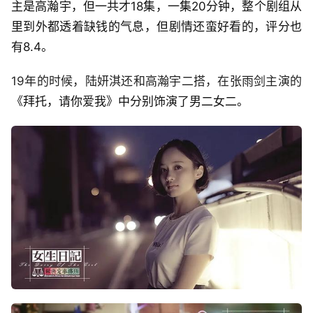
主是高瀚宇，但一共才18集，一集20分钟，整个剧组从
里到外都透着缺钱的气息，但剧情还蛮好看的，评分也
有8.4。
19年的时候，陆妍淇还和高瀚宇二搭，在张雨剑主演的
《拜托，请你爱我》中分别饰演了男二女二。