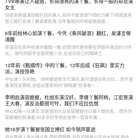
TVB审美让人疑惑，长得漂亮的演丫鬟，长得一般的却总演
女主
但很多颜值演技都在线的美人,却并不能受到TVB的力捧,TVB高层老
是让她们去演丫鬟或者配角,当年看剧的时候就很疑惑...
6年前给林心如演丫鬟，今凭《乘风破浪》翻红，吴谨言够
清醒
吴谨言在其中扮演许胭脂一角,初登场时是侍奉在阴丽华身边的小侍
女。 彼时阴丽华也是娇憨少女,在谈论自己的婚嫁之...
12年前《甄嬛传》中的丫鬟，12年后成《狂飙》里实力
派，演技惊艳
中出演丫头的她。 同样都是新生代演员,真可谓是没有对比... 而不是
像演技全靠吼,进组全靠爹妈的“搞晓晨”扮演者一...
李明启演容嬷嬷，杜旭东演汉奸，李倩丫鬟阿桃，江宏恩演
王大春，演反派都很可怜，我们不应拉仇恨
林心如等一众演员,但里面的大反派容嬷嬷也以被人恨的名... 而作为
容嬷嬷的扮演者,80多岁的李明启老师一直背负着“...
她16岁演丫鬟被张国立捧红 如今销声匿迹
但也算得上是长得讨喜,圆脸圆眼睛:站在邓婕身边不会太抢镜,但也