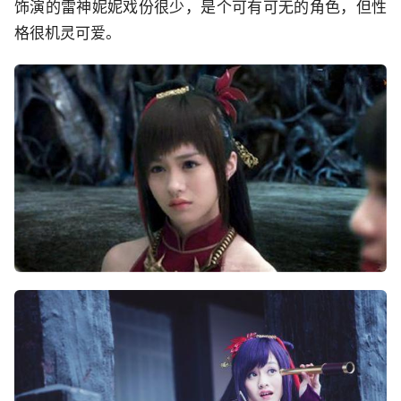
饰演的雷神妮妮戏份很少，是个可有可无的角色，但性
格很机灵可爱。