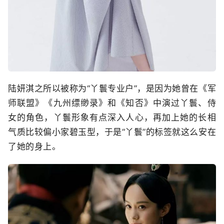
陆妍淇之所以被称为“丫鬟专业户”，是因为她曾在《
军
师联盟》《九州缥缈录》和《知否》中演过丫鬟、侍
女的角色，丫鬟形象有点深入人心，再加上她的长相
气质比较偏小家碧玉型，于是“丫鬟”的标签就这么安在
了她的身上。