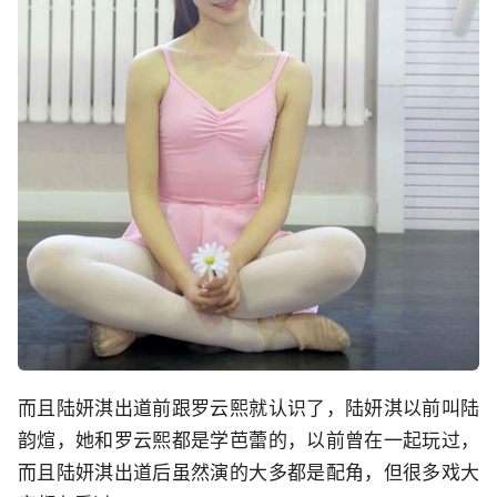
而且陆妍淇出道前跟罗云熙就认识了，陆妍淇以前叫陆
韵煊，她和罗云熙都是学芭蕾的，以前曾在一起玩过，
而且陆妍淇出道后虽然演的大多都是配角，但很多戏大