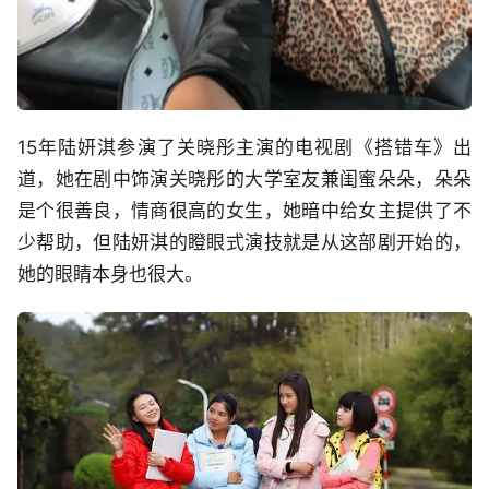
15年陆妍淇参演了关晓彤主演的电视剧《搭错车》出
道，她在剧中饰演关晓彤的大学室友兼闺蜜朵朵，朵朵
是个很善良，情商很高的女生，她暗中给女主提供了不
少帮助，但陆妍淇的瞪眼式演技就是从这部剧开始的，
她的眼睛本身也很大。