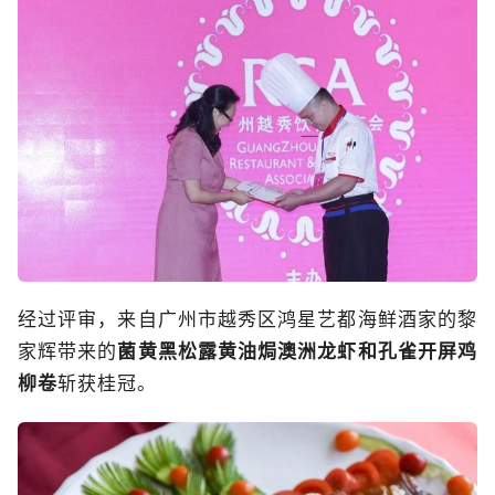
经过评审，来自广州市越秀区鸿星艺都海鲜酒家的黎
家辉带来的
菌黄黑松露黄油焗澳洲龙虾和孔雀开屏鸡
柳卷
斩获桂冠。