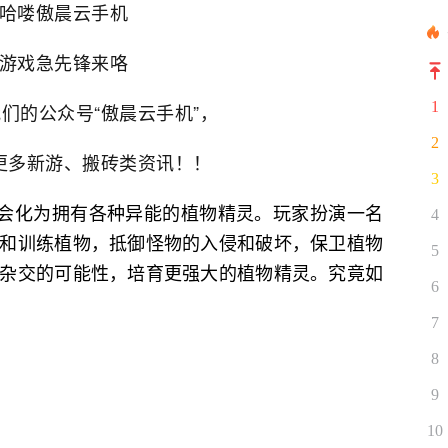
哈喽傲晨云手机
游戏急先锋来咯
1
们的公众号“傲晨云手机”，
2
更多新游、搬砖类资讯！！
3
后会化为拥有各种异能的植物精灵。玩家扮演一名
4
和训练植物，抵御怪物的入侵和破坏，保卫植物
5
杂交的可能性，培育更强大的植物精灵。究竟如
6
7
8
9
10