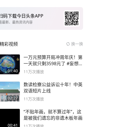
扫码下载今日头条APP
看最新、最热资讯内容
精彩视频
换一换
一万元预算开局冲周年庆！第
一天就只剩3598元了 #妄想山
海
01:40
11万
次播放
数读检察公益诉讼十年！中英
双语短片上线
02:27
11万
次播放
“不贴年画，就不算过年”，这
是被我们遗忘的非遗木板年画
00:41
11万
次播放