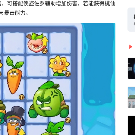
强，可搭配侠盗佐罗辅助增加伤害，若能获得桃仙
与暴击能力。