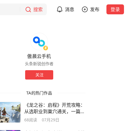
搜索
消息
发布
登录
傲晨云手机
头条新锐创作者
关注
TA的热门作品
《龙之谷：启程》开荒攻略：
从选职业到巢穴通关，一篇抄
作业就够
68
阅读
07月29日