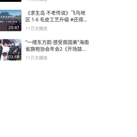
《求生岛 不老传说》飞鸟地
区 1-6 毛皮工艺升级 #还得是
主机大作
20:47
11万
次播放
“一缕东方韵 感受南国美”海南
省旗袍协会年会2《开场鼓》
二团
03:16
11万
次播放