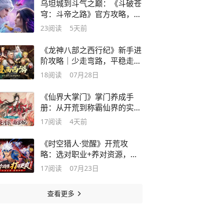
乌坦城到斗气之巅：《斗破苍
穹：斗帝之路》官方攻略，助
力斗帝！
23
阅读
5天前
《龙神八部之西行纪》新手进
阶攻略｜少走弯路，平稳走完
西行之路
18
阅读
07月28日
《仙界大掌门》掌门养成手
册：从开荒到称霸仙界的实战
攻略
17
阅读
4天前
《时空猎人·觉醒》开荒攻
略：选对职业+养对资源，战
力一路狂飙
17
阅读
07月23日
查看更多