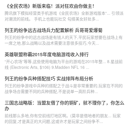
《全民农场》新版来临！派对狂欢由你做主！
腾讯旗下模拟经营类手机游戏《全民农场》全新游戏版本“... 引领派
对潮流的前线。 手机上也能玩社交 勾搭美女好处多...
列王的纷争远古战场兵力配置解析 兵哥哥爱爆菊
列王的纷争中的远古战场是有钱人的天下,平民玩家想要在战场上有
一席之地,那么战略以及战术需要注意很多技巧,今天...
英雄联盟称霸2015年度电脑游戏收入排行
“开心农场”等等,这些使用电脑为平台的游戏在2015年整... 8.星战前
线 (Electronic Arts, $106) 9.Madden NFL 16 ...
列王的纷争兵种搭配技巧 实战排阵布局分析
列王的纷争游戏中兵种的搭配之于战斗是非常重要的,玩家在不同的
战争场合需要不同的兵种搭配,不是说单一高阶兵种...
三国志战略版：当盟友借了你的铜矿，就不理你了，你怎么
办
前线那么多地,你有空前线打地区啊。(莫非是借地者的朋友... 玩家
的回复,才是真正的大问题,这或许才是玩家之间纷争不...